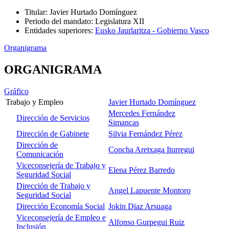
Titular
:
Javier Hurtado Domínguez
Periodo del mandato
:
Legislatura XII
Entidades superiores
:
Eusko Jaurlaritza - Gobierno Vasco
Organigrama
ORGANIGRAMA
Gráfico
Trabajo y Empleo
Javier Hurtado Domínguez
Mercedes Fernández
Dirección de Servicios
Simancas
Dirección de Gabinete
Silvia Fernández Pérez
Dirección de
Concha Aretxaga Iturregui
Comunicación
Viceconsejería de Trabajo y
Elena Pérez Barredo
Seguridad Social
Dirección de Trabajo y
Angel Lapuente Montoro
Seguridad Social
Dirección Economía Social
Jokin Diaz Arsuaga
Viceconsejería de Empleo e
Alfonso Gurpegui Ruiz
Inclusión