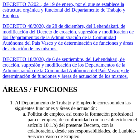
DECRETO 7/2021, de 19 de enero, por el que se establece la
estructura orgánica y funcional del Departamento de Trabajo y
Empleo.
DECRETO 48/2020, de 28 de diciembre, del Lehendakari, de
modificación del Decreto de creación, supresión y modificación de
los Departamentos de la Administración de la Comunidad
Autónoma del País Vasco y de determinación de funciones y áreas
de actuación de los mismos.
DECRETO 18/2020, de 6 de septiembre, del Lehendakari, de
creación, supresión y modificación de los Departamentos de la
Administración de la Comunidad Autónoma del País Vasco y de
determinación de funciones y áreas de actuación de los mismos.
ÁREAS / FUNCIONES
Al Departamento de Trabajo y Empleo le corresponden las
siguientes funciones y áreas de actuación:
Política de empleo, así como la formación profesional
para el empleo, de conformidad con lo establecido en el
artículo 10.1.b) del presente Decreto, con la
colaboración, desde sus responsabilidades, de Lanbide-
Servicio Vasco de Empleo.