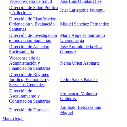
Viceconsejería de Salud
Jose Luis Quintas Diez
Dirección de Salud Pública
Iciar Larizgoitia Jauregui
y Adicciones
Dirección de Planificación,
Ordenación y Evaluación
Miguel Sanchez Fernandez
Sanitarias
Dirección de Investigación
Maria Angeles Ibarrondo
e Innovación Sanitarias
Unamunzaga
Dirección de Atención
Jose Antonio de la Rica
Sociosanitaria
Gimenez
Viceconsejería de
Administración y
Nerea Urien Azpitarte
Financiación Sanitarias
Dirección de Régimen
Jurídico, Económico y
Pedro Saenz Palacios
Servicios Generales
Dirección de
Frumencio Molinero
Aseguramiento y
Gutierrez
Contratación Sanitarias
Jon Iñaki Betolaza San
Dirección de Farmacia
Miguel
Marco legal