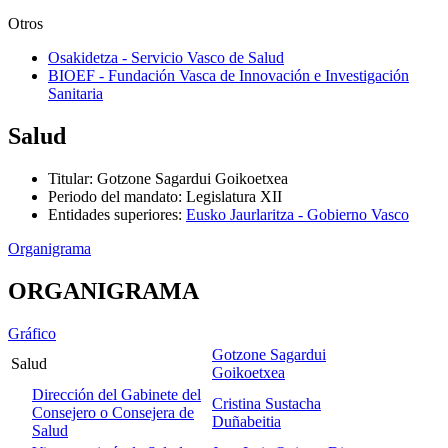
Otros
Osakidetza - Servicio Vasco de Salud
BIOEF - Fundación Vasca de Innovación e Investigación
Sanitaria
Salud
Titular
:
Gotzone Sagardui Goikoetxea
Periodo del mandato
:
Legislatura XII
Entidades superiores
:
Eusko Jaurlaritza - Gobierno Vasco
Organigrama
ORGANIGRAMA
Gráfico
Gotzone Sagardui
Salud
Goikoetxea
Dirección del Gabinete del
Cristina Sustacha
Consejero o Consejera de
Duñabeitia
Salud