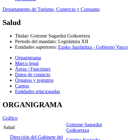
Departamento de Turismo, Comercio y Consumo
Salud
Titular
:
Gotzone Sagardui Goikoetxea
Periodo del mandato
:
Legislatura XII
Entidades superiores
:
Eusko Jaurlaritza - Gobierno Vasco
Organigrama
Marco legal
Áreas / Funciones
Datos de contacto
Órganos y registros
Cargos
Entidades relacionadas
ORGANIGRAMA
Gráfico
Gotzone Sagardui
Salud
Goikoetxea
Dirección del Gabinete del
Cristina Sustacha