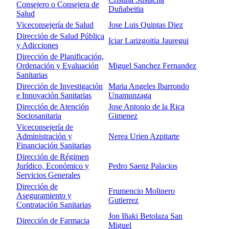
Consejero o Consejera de
Duñabeitia
Salud
Viceconsejería de Salud
Jose Luis Quintas Diez
Dirección de Salud Pública
Iciar Larizgoitia Jauregui
y Adicciones
Dirección de Planificación,
Ordenación y Evaluación
Miguel Sanchez Fernandez
Sanitarias
Dirección de Investigación
Maria Angeles Ibarrondo
e Innovación Sanitarias
Unamunzaga
Dirección de Atención
Jose Antonio de la Rica
Sociosanitaria
Gimenez
Viceconsejería de
Administración y
Nerea Urien Azpitarte
Financiación Sanitarias
Dirección de Régimen
Jurídico, Económico y
Pedro Saenz Palacios
Servicios Generales
Dirección de
Frumencio Molinero
Aseguramiento y
Gutierrez
Contratación Sanitarias
Jon Iñaki Betolaza San
Dirección de Farmacia
Miguel