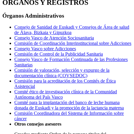
ÓRGANOS Y REGISTROS
Órganos Administrativos
Consejo de Sanidad de Euskadi y Consejos de Área de salud
de Álava, Bizkaia y Gipuzkoa
Consejo Vasco de Atención Sociosanitaria
Comisión de Coordinación Interinstitucional sobre Adicciones
Consejo Vasco sobre Adicciones
Comisión de Control de la Publicidad Sanitaria
Consejo Vasco de Formación Continuada de las Profesiones
Sanitarias
Comisión de valoración, selección y expurgo de la
documentación clínica (COVSEDOC)
Comisión para la acreditación de los Comités de Ética
Asistencial
Comité ético de investigación clínica de la Comunidad
Autónoma del País Vasco
Comité para la implantación del banco de leche humana
donada de Euskadi y la promoción de la lactancia materna
Comisión Coordinadora del Sistema de Información sobre
cáncer
Otros consejos asesores