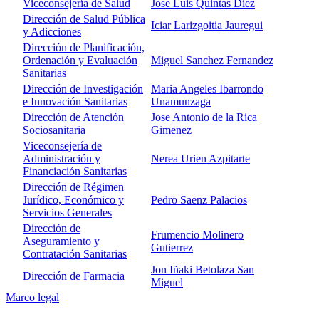
Viceconsejería de Salud
Jose Luis Quintas Diez
Dirección de Salud Pública
Iciar Larizgoitia Jauregui
y Adicciones
Dirección de Planificación,
Ordenación y Evaluación
Miguel Sanchez Fernandez
Sanitarias
Dirección de Investigación
Maria Angeles Ibarrondo
e Innovación Sanitarias
Unamunzaga
Dirección de Atención
Jose Antonio de la Rica
Sociosanitaria
Gimenez
Viceconsejería de
Administración y
Nerea Urien Azpitarte
Financiación Sanitarias
Dirección de Régimen
Jurídico, Económico y
Pedro Saenz Palacios
Servicios Generales
Dirección de
Frumencio Molinero
Aseguramiento y
Gutierrez
Contratación Sanitarias
Jon Iñaki Betolaza San
Dirección de Farmacia
Miguel
Marco legal