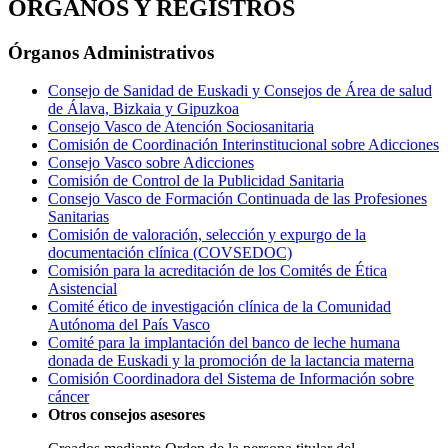
ÓRGANOS Y REGISTROS
Órganos Administrativos
Consejo de Sanidad de Euskadi y Consejos de Área de salud
de Álava, Bizkaia y Gipuzkoa
Consejo Vasco de Atención Sociosanitaria
Comisión de Coordinación Interinstitucional sobre Adicciones
Consejo Vasco sobre Adicciones
Comisión de Control de la Publicidad Sanitaria
Consejo Vasco de Formación Continuada de las Profesiones
Sanitarias
Comisión de valoración, selección y expurgo de la
documentación clínica (COVSEDOC)
Comisión para la acreditación de los Comités de Ética
Asistencial
Comité ético de investigación clínica de la Comunidad
Autónoma del País Vasco
Comité para la implantación del banco de leche humana
donada de Euskadi y la promoción de la lactancia materna
Comisión Coordinadora del Sistema de Información sobre
cáncer
Otros consejos asesores