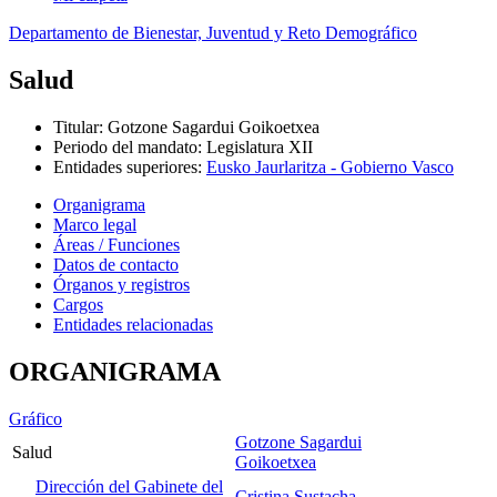
Departamento de Bienestar, Juventud y Reto Demográfico
Salud
Titular
:
Gotzone Sagardui Goikoetxea
Periodo del mandato
:
Legislatura XII
Entidades superiores
:
Eusko Jaurlaritza - Gobierno Vasco
Organigrama
Marco legal
Áreas / Funciones
Datos de contacto
Órganos y registros
Cargos
Entidades relacionadas
ORGANIGRAMA
Gráfico
Gotzone Sagardui
Salud
Goikoetxea
Dirección del Gabinete del
Cristina Sustacha