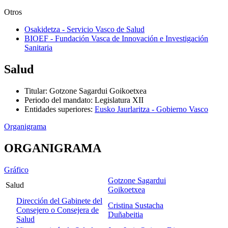
Otros
Osakidetza - Servicio Vasco de Salud
BIOEF - Fundación Vasca de Innovación e Investigación
Sanitaria
Salud
Titular
:
Gotzone Sagardui Goikoetxea
Periodo del mandato
:
Legislatura XII
Entidades superiores
:
Eusko Jaurlaritza - Gobierno Vasco
Organigrama
ORGANIGRAMA
Gráfico
Gotzone Sagardui
Salud
Goikoetxea
Dirección del Gabinete del
Cristina Sustacha
Consejero o Consejera de
Duñabeitia
Salud