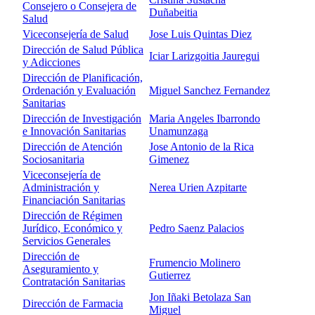
Consejero o Consejera de
Duñabeitia
Salud
Viceconsejería de Salud
Jose Luis Quintas Diez
Dirección de Salud Pública
Iciar Larizgoitia Jauregui
y Adicciones
Dirección de Planificación,
Ordenación y Evaluación
Miguel Sanchez Fernandez
Sanitarias
Dirección de Investigación
Maria Angeles Ibarrondo
e Innovación Sanitarias
Unamunzaga
Dirección de Atención
Jose Antonio de la Rica
Sociosanitaria
Gimenez
Viceconsejería de
Administración y
Nerea Urien Azpitarte
Financiación Sanitarias
Dirección de Régimen
Jurídico, Económico y
Pedro Saenz Palacios
Servicios Generales
Dirección de
Frumencio Molinero
Aseguramiento y
Gutierrez
Contratación Sanitarias
Jon Iñaki Betolaza San
Dirección de Farmacia
Miguel