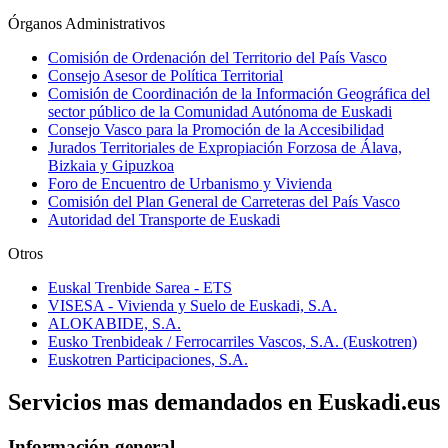
Órganos Administrativos
Comisión de Ordenación del Territorio del País Vasco
Consejo Asesor de Política Territorial
Comisión de Coordinación de la Información Geográfica del
sector público de la Comunidad Autónoma de Euskadi
Consejo Vasco para la Promoción de la Accesibilidad
Jurados Territoriales de Expropiación Forzosa de Álava,
Bizkaia y Gipuzkoa
Foro de Encuentro de Urbanismo y Vivienda
Comisión del Plan General de Carreteras del País Vasco
Autoridad del Transporte de Euskadi
Otros
Euskal Trenbide Sarea - ETS
VISESA - Vivienda y Suelo de Euskadi, S.A.
ALOKABIDE, S.A.
Eusko Trenbideak / Ferrocarriles Vascos, S.A. (Euskotren)
Euskotren Participaciones, S.A.
Servicios mas demandados en Euskadi.eus
Información general