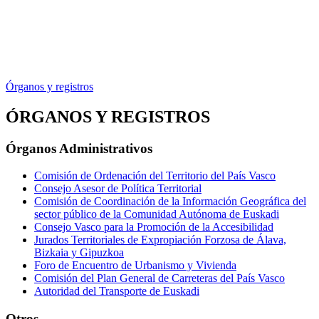
Órganos y registros
ÓRGANOS Y REGISTROS
Órganos Administrativos
Comisión de Ordenación del Territorio del País Vasco
Consejo Asesor de Política Territorial
Comisión de Coordinación de la Información Geográfica del
sector público de la Comunidad Autónoma de Euskadi
Consejo Vasco para la Promoción de la Accesibilidad
Jurados Territoriales de Expropiación Forzosa de Álava,
Bizkaia y Gipuzkoa
Foro de Encuentro de Urbanismo y Vivienda
Comisión del Plan General de Carreteras del País Vasco
Autoridad del Transporte de Euskadi
Otros