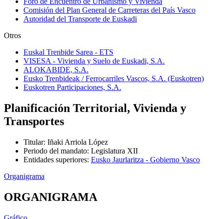
Foro de Encuentro de Urbanismo y Vivienda
Comisión del Plan General de Carreteras del País Vasco
Autoridad del Transporte de Euskadi
Otros
Euskal Trenbide Sarea - ETS
VISESA - Vivienda y Suelo de Euskadi, S.A.
ALOKABIDE, S.A.
Eusko Trenbideak / Ferrocarriles Vascos, S.A. (Euskotren)
Euskotren Participaciones, S.A.
Planificación Territorial, Vivienda y
Transportes
Titular
:
Iñaki Arriola López
Periodo del mandato
:
Legislatura XII
Entidades superiores
:
Eusko Jaurlaritza - Gobierno Vasco
Organigrama
ORGANIGRAMA
Gráfico