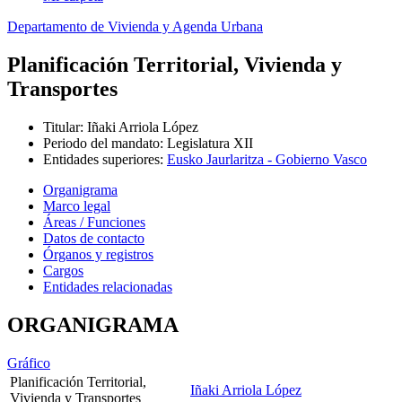
Departamento de Vivienda y Agenda Urbana
Planificación Territorial, Vivienda y
Transportes
Titular
:
Iñaki Arriola López
Periodo del mandato
:
Legislatura XII
Entidades superiores
:
Eusko Jaurlaritza - Gobierno Vasco
Organigrama
Marco legal
Áreas / Funciones
Datos de contacto
Órganos y registros
Cargos
Entidades relacionadas
ORGANIGRAMA
Gráfico
Planificación Territorial,
Iñaki Arriola López
Vivienda y Transportes