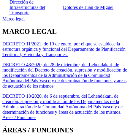
Dirección de
Infraestructuras del
Dolores de Juan de Miguel
Transporte
Marco legal
MARCO LEGAL
DECRETO 11/2021, de 19 de enero, por el que se establece la
estructura orgánica y funcional del Departamento de Planificación
Territorial, Vivienda y Transportes.
DECRETO 48/2020, de 28 de diciembre, del Lehendakari, de
modificación del Decreto de creación, supresión y modificación de
los Departamentos de la Administración de la Comunidad
Autónoma del País Vasco y de determinación de funciones y áreas
de actuación de los mismos.
DECRETO 18/2020, de 6 de septiembre, del Lehendakari, de
creación, supresión y modificación de los Departamentos de la
Administración de la Comunidad Autónoma del País Vasco y de
determinación de funciones y áreas de actuación de los mismos.
Áreas / Funciones
ÁREAS / FUNCIONES