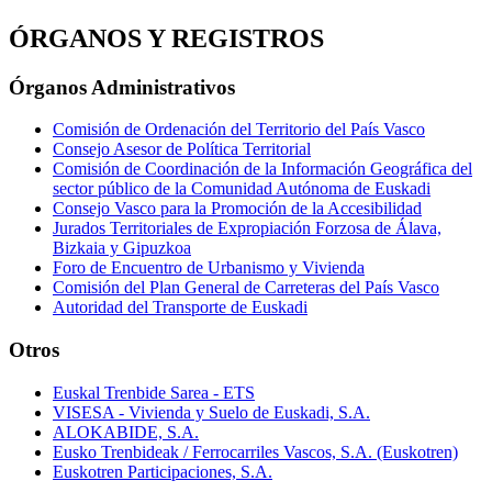
ÓRGANOS Y REGISTROS
Órganos Administrativos
Comisión de Ordenación del Territorio del País Vasco
Consejo Asesor de Política Territorial
Comisión de Coordinación de la Información Geográfica del
sector público de la Comunidad Autónoma de Euskadi
Consejo Vasco para la Promoción de la Accesibilidad
Jurados Territoriales de Expropiación Forzosa de Álava,
Bizkaia y Gipuzkoa
Foro de Encuentro de Urbanismo y Vivienda
Comisión del Plan General de Carreteras del País Vasco
Autoridad del Transporte de Euskadi
Otros
Euskal Trenbide Sarea - ETS
VISESA - Vivienda y Suelo de Euskadi, S.A.
ALOKABIDE, S.A.
Eusko Trenbideak / Ferrocarriles Vascos, S.A. (Euskotren)
Euskotren Participaciones, S.A.