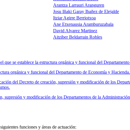
Arantza Larrauri Aranguren
Josu Iñaki Garay Ibañez de Elejalde
Itziar Agirre Berriotxoa
Ane Etxenausia Aramburuzabala
David Alvarez Martinez
Aitziber Beldarrain Robles
l que se establece la estructura orgánica y funcional del Departamen
uctura orgánica y funcional del Departamento de Economía y Hacienda.
ción del Decreto de creación, supresión y modificación de los Depar
ismos.
, supresión y modificación de los Departamentos de la Administració
iguientes funciones y áreas de actuación: