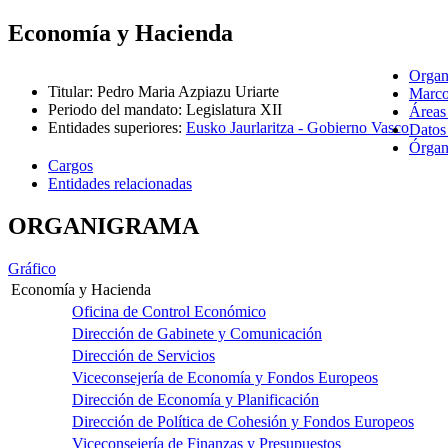
Economía y Hacienda
Organ
Titular
:
Pedro Maria Azpiazu Uriarte
Marco
Periodo del mandato
:
Legislatura XII
Áreas
Entidades superiores
:
Eusko Jaurlaritza - Gobierno Vasco
Datos
Órgano
Cargos
Entidades relacionadas
ORGANIGRAMA
Gráfico
Economía y Hacienda
Oficina de Control Económico
Dirección de Gabinete y Comunicación
Dirección de Servicios
Viceconsejería de Economía y Fondos Europeos
Dirección de Economía y Planificación
Dirección de Política de Cohesión y Fondos Europeos
Viceconsejería de Finanzas y Presupuestos