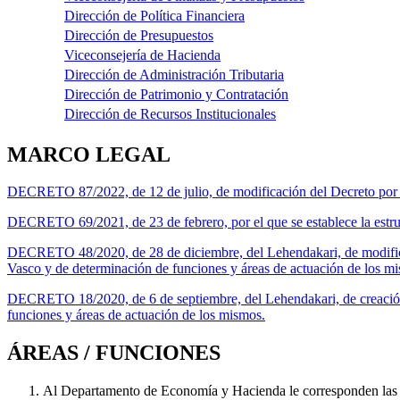
Dirección de Política Financiera
Dirección de Presupuestos
Viceconsejería de Hacienda
Dirección de Administración Tributaria
Dirección de Patrimonio y Contratación
Dirección de Recursos Institucionales
MARCO LEGAL
DECRETO 87/2022, de 12 de julio, de modificación del Decreto por e
DECRETO 69/2021, de 23 de febrero, por el que se establece la estr
DECRETO 48/2020, de 28 de diciembre, del Lehendakari, de modifica
Vasco y de determinación de funciones y áreas de actuación de los m
DECRETO 18/2020, de 6 de septiembre, del Lehendakari, de creación
funciones y áreas de actuación de los mismos.
ÁREAS / FUNCIONES
Al Departamento de Economía y Hacienda le corresponden las s