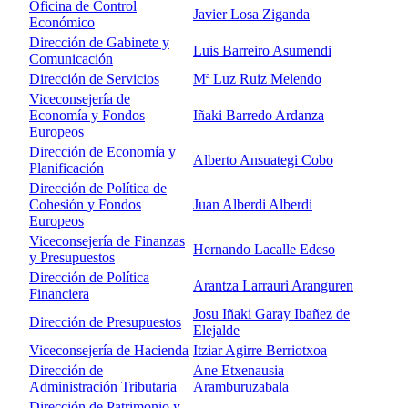
Oficina de Control
Javier Losa Ziganda
Económico
Dirección de Gabinete y
Luis Barreiro Asumendi
Comunicación
Dirección de Servicios
Mª Luz Ruiz Melendo
Viceconsejería de
Economía y Fondos
Iñaki Barredo Ardanza
Europeos
Dirección de Economía y
Alberto Ansuategi Cobo
Planificación
Dirección de Política de
Cohesión y Fondos
Juan Alberdi Alberdi
Europeos
Viceconsejería de Finanzas
Hernando Lacalle Edeso
y Presupuestos
Dirección de Política
Arantza Larrauri Aranguren
Financiera
Josu Iñaki Garay Ibañez de
Dirección de Presupuestos
Elejalde
Viceconsejería de Hacienda
Itziar Agirre Berriotxoa
Dirección de
Ane Etxenausia
Administración Tributaria
Aramburuzabala
Dirección de Patrimonio y