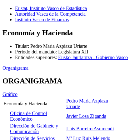
Eustat, Instituto Vasco de Estadística
Autoridad Vasca de la Competencia
Instituto Vasco de Finanzas
Economía y Hacienda
Titular
:
Pedro Maria Azpiazu Uriarte
Periodo del mandato
:
Legislatura XII
Entidades superiores
:
Eusko Jaurlaritza - Gobierno Vasco
Organigrama
ORGANIGRAMA
Gráfico
Pedro Maria Azpiazu
Economía y Hacienda
Uriarte
Oficina de Control
Javier Losa Ziganda
Económico
Dirección de Gabinete y
Luis Barreiro Asumendi
Comunicación
Dirección de Servicios
Mª Luz Ruiz Melendo