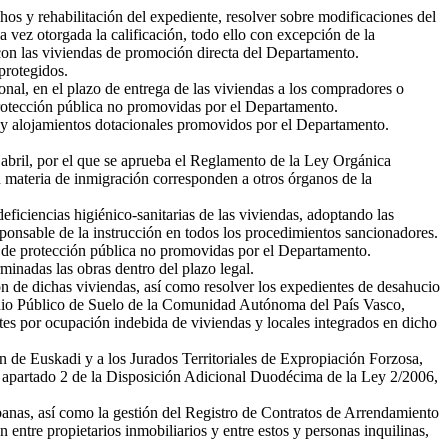
chos y rehabilitación del expediente, resolver sobre modificaciones del
a vez otorgada la calificación, todo ello con excepción de la
 con las viviendas de promoción directa del Departamento.
protegidos.
ional, en el plazo de entrega de las viviendas a los compradores o
 protección pública no promovidas por el Departamento.
a y alojamientos dotacionales promovidos por el Departamento.
abril, por el que se aprueba el Reglamento de la Ley Orgánica
en materia de inmigración corresponden a otros órganos de la
ficiencias higiénico-sanitarias de las viviendas, adoptando las
responsable de la instrucción en todos los procedimientos sancionadores.
das de protección pública no promovidas por el Departamento.
rminadas las obras dentro del plazo legal.
ón de dichas viviendas, así como resolver los expedientes de desahucio
monio Público de Suelo de la Comunidad Autónoma del País Vasco,
es por ocupación indebida de viviendas y locales integrados en dicho
n de Euskadi y a los Jurados Territoriales de Expropiación Forzosa,
del apartado 2 de la Disposición Adicional Duodécima de la Ley 2/2006,
rbanas, así como la gestión del Registro de Contratos de Arrendamiento
ntre propietarios inmobiliarios y entre estos y personas inquilinas,