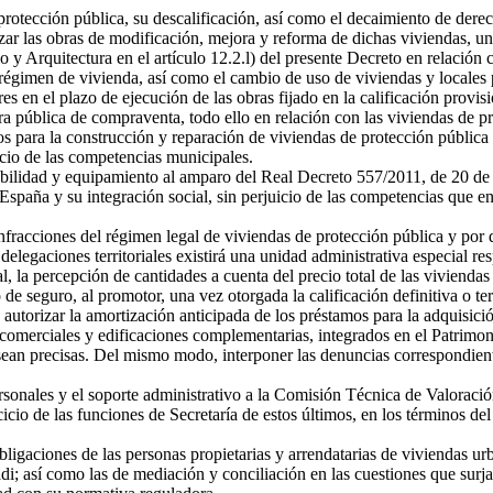
 protección pública, su descalificación, así como el decaimiento de dere
izar las obras de modificación, mejora y reforma de dichas viviendas, un
 y Arquitectura en el artículo 12.2.l) del presente Decreto en relación
régimen de vivienda, así como el cambio de uso de viviendas y locales 
s en el plazo de ejecución de las obras fijado en la calificación provis
tura pública de compraventa, todo ello en relación con las viviendas de
os para la construcción y reparación de viviendas de protección públic
icio de las competencias municipales.
abilidad y equipamiento al amparo del Real Decreto 557/2011, de 20 de 
 España y su integración social, sin perjuicio de las competencias que 
fracciones del régimen legal de viviendas de protección pública y por de
s delegaciones territoriales existirá una unidad administrativa especial 
nal, la percepción de cantidades a cuenta del precio total de las vivien
de seguro, al promotor, una vez otorgada la calificación definitiva o te
autorizar la amortización anticipada de los préstamos para la adquisici
es comerciales y edificaciones complementarias, integrados en el Patri
sean precisas. Del mismo modo, interponer las denuncias correspondient
rsonales y el soporte administrativo a la Comisión Técnica de Valoració
cicio de las funciones de Secretaría de estos últimos, en los términos 
ligaciones de las personas propietarias y arrendatarias de viviendas u
sí como las de mediación y conciliación en las cuestiones que surjan e