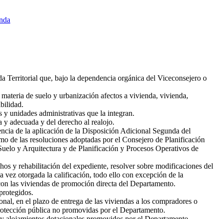
enda
da Territorial que, bajo la dependencia orgánica del Viceconsejero o
 materia de suelo y urbanización afectos a vivienda, vivienda,
bilidad.
s y unidades administrativas que la integran.
a y adecuada y del derecho al realojo.
encia de la aplicación de la Disposición Adicional Segunda del
o de las resoluciones adoptadas por el Consejero de Planificación
 Suelo y Arquitectura y de Planificación y Procesos Operativos de
chos y rehabilitación del expediente, resolver sobre modificaciones del
a vez otorgada la calificación, todo ello con excepción de la
 con las viviendas de promoción directa del Departamento.
protegidos.
ional, en el plazo de entrega de las viviendas a los compradores o
 protección pública no promovidas por el Departamento.
a y alojamientos dotacionales promovidos por el Departamento.