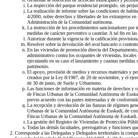
La inspección del parque residencial protegido, sin perju
La realización de informe sobre las condiciones de habit
4/2000, sobre derechos y libertades de los extranjeros en
Administración de la Comunidad autónoma.
La instrucción de los procedimientos sancionadores por in
medidas de carácter preventivo o cautelar. A tal fin en la
Autorizar durante la vigencia de la calificación provisio
Resolver sobre la devolución del aval bancario o contrato 
En las viviendas de promoción directa del Departamento, 
administrativo contra los ocupantes de viviendas, local
ejecutando en su caso el lanzamiento y cuantas medidas 
patrimonio.
El apoyo, provisión de medios y recursos materiales y pe
creados por la Ley 8/1987, de 20 de noviembre, y el ejer
de 30 de junio, de Suelo y Urbanismo.
Las funciones de información en materia de derechos y ob
de Fincas Urbanas de la Comunidad Autónoma de Euskadi; a
previo acuerdo con las partes interesadas y de conformid
La recepción y devolución de las fianzas de régimen gene
Urbanas de la Comunidad Autónoma de Euskadi, de confor
Fincas Urbanas de la Comunidad Autónoma de Euskadi.
La gestión del Registro de Viviendas de Protección Públi
Todas las demás facultades, prerrogativas y funciones que
Corresponde a las Delegadas y Delegados territoriales la compe