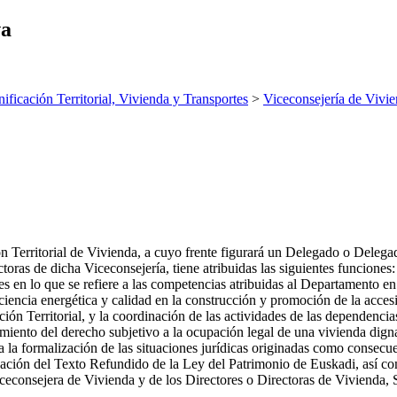
va
nificación Territorial, Vivienda y Transportes
>
Viceconsejería de Vivi
ón Territorial de Vivienda, a cuyo frente figurará un Delegado o Delega
oras de dicha Viceconsejería, tiene atribuidas las siguientes funciones:
es en lo que se refiere a las competencias atribuidas al Departamento en
ficiencia energética y calidad en la construcción y promoción de la accesi
ión Territorial, y la coordinación de las actividades de las dependencia
imiento del derecho subjetivo a la ocupación legal de una vivienda dign
a la formalización de las situaciones jurídicas originadas como consecu
ación del Texto Refundido de la Ley del Patrimonio de Euskadi, así com
Viceconsejera de Vivienda y de los Directores o Directoras de Vivienda,