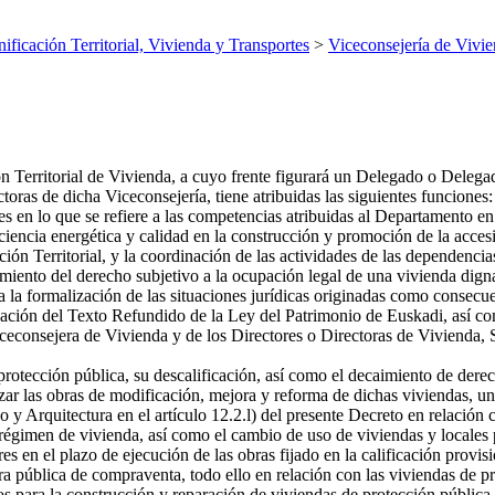
nificación Territorial, Vivienda y Transportes
>
Viceconsejería de Vivi
ón Territorial de Vivienda, a cuyo frente figurará un Delegado o Delega
oras de dicha Viceconsejería, tiene atribuidas las siguientes funciones:
es en lo que se refiere a las competencias atribuidas al Departamento en
ficiencia energética y calidad en la construcción y promoción de la accesi
ión Territorial, y la coordinación de las actividades de las dependencia
imiento del derecho subjetivo a la ocupación legal de una vivienda dign
a la formalización de las situaciones jurídicas originadas como consecu
ación del Texto Refundido de la Ley del Patrimonio de Euskadi, así com
Viceconsejera de Vivienda y de los Directores o Directoras de Vivienda,
 protección pública, su descalificación, así como el decaimiento de dere
izar las obras de modificación, mejora y reforma de dichas viviendas, un
 y Arquitectura en el artículo 12.2.l) del presente Decreto en relación
régimen de vivienda, así como el cambio de uso de viviendas y locales 
s en el plazo de ejecución de las obras fijado en la calificación provis
tura pública de compraventa, todo ello en relación con las viviendas de
os para la construcción y reparación de viviendas de protección públic