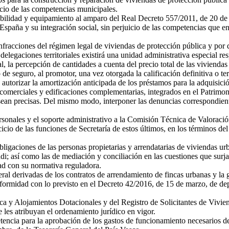
icio de las competencias municipales.
abilidad y equipamiento al amparo del Real Decreto 557/2011, de 20 de 
 España y su integración social, sin perjuicio de las competencias que 
fracciones del régimen legal de viviendas de protección pública y por de
s delegaciones territoriales existirá una unidad administrativa especial 
nal, la percepción de cantidades a cuenta del precio total de las vivien
de seguro, al promotor, una vez otorgada la calificación definitiva o te
autorizar la amortización anticipada de los préstamos para la adquisici
es comerciales y edificaciones complementarias, integrados en el Patri
sean precisas. Del mismo modo, interponer las denuncias correspondient
rsonales y el soporte administrativo a la Comisión Técnica de Valoració
cicio de las funciones de Secretaría de estos últimos, en los términos 
ligaciones de las personas propietarias y arrendatarias de viviendas u
sí como las de mediación y conciliación en las cuestiones que surjan e
ad con su normativa reguladora.
ral derivadas de los contratos de arrendamiento de fincas urbanas y la
midad con lo previsto en el Decreto 42/2016, de 15 de marzo, de depó
ca y Alojamientos Dotacionales y del Registro de Solicitantes de Vivi
 les atribuyan el ordenamiento jurídico en vigor.
tencia para la aprobación de los gastos de funcionamiento necesarios d