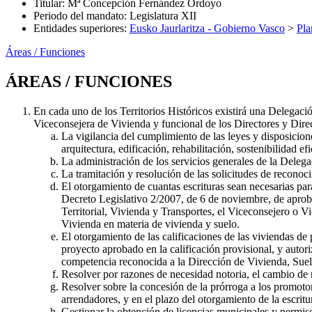
Titular
:
Mª Concepción Fernández Ordoyo
Periodo del mandato
:
Legislatura XII
Entidades superiores
:
Eusko Jaurlaritza - Gobierno Vasco
>
Pla
Áreas / Funciones
ÁREAS / FUNCIONES
En cada uno de los Territorios Históricos existirá una Delegaci
Viceconsejera de Vivienda y funcional de los Directores y Direct
La vigilancia del cumplimiento de las leyes y disposicion
arquitectura, edificación, rehabilitación, sostenibilidad e
La administración de los servicios generales de la Delegac
La tramitación y resolución de las solicitudes de reconoc
El otorgamiento de cuantas escrituras sean necesarias par
Decreto Legislativo 2/2007, de 6 de noviembre, de aprob
Territorial, Vivienda y Transportes, el Viceconsejero o 
Vivienda en materia de vivienda y suelo.
El otorgamiento de las calificaciones de las viviendas de
proyecto aprobado en la calificación provisional, y autor
competencia reconocida a la Dirección de Vivienda, Suelo
Resolver por razones de necesidad notoria, el cambio de 
Resolver sobre la concesión de la prórroga a los promotore
arrendadores, y en el plazo del otorgamiento de la escri
Gestionar la obtención de licencias municipales y permis