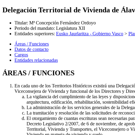
Delegación Territorial de Vivienda de Ála
Titular
:
Mª Concepción Fernández Ordoyo
Periodo del mandato
:
Legislatura XII
Entidades superiores
:
Eusko Jaurlaritza - Gobierno Vasco
>
Pla
Áreas / Funciones
Datos de contacto
Cargos
Entidades relacionadas
ÁREAS / FUNCIONES
En cada uno de los Territorios Históricos existirá una Delegaci
Viceconsejera de Vivienda y funcional de los Directores y Direct
La vigilancia del cumplimiento de las leyes y disposicion
arquitectura, edificación, rehabilitación, sostenibilidad e
La administración de los servicios generales de la Delegac
La tramitación y resolución de las solicitudes de reconoc
El otorgamiento de cuantas escrituras sean necesarias par
Decreto Legislativo 2/2007, de 6 de noviembre, de aprob
Territorial, Vivienda y Transportes, el Viceconsejero o 
Vivienda en materia de vivienda y suelo.