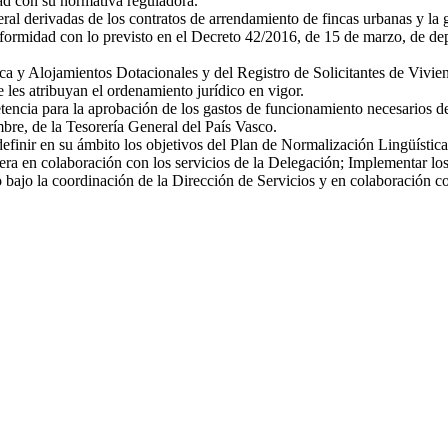
ad con su normativa reguladora.
ral derivadas de los contratos de arrendamiento de fincas urbanas y la
midad con lo previsto en el Decreto 42/2016, de 15 de marzo, de depó
ca y Alojamientos Dotacionales y del Registro de Solicitantes de Vivi
 les atribuyan el ordenamiento jurídico en vigor.
tencia para la aprobación de los gastos de funcionamiento necesarios d
bre, de la Tesorería General del País Vasco.
inir en su ámbito los objetivos del Plan de Normalización Lingüística e
era en colaboración con los servicios de la Delegación; Implementar lo
ajo la coordinación de la Dirección de Servicios y en colaboración con