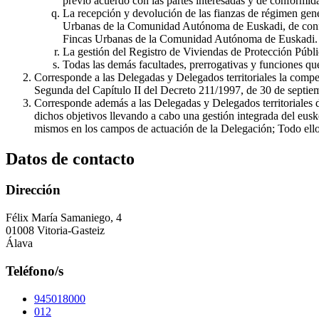
previo acuerdo con las partes interesadas y de conformid
La recepción y devolución de las fianzas de régimen gene
Urbanas de la Comunidad Autónoma de Euskadi, de confor
Fincas Urbanas de la Comunidad Autónoma de Euskadi.
La gestión del Registro de Viviendas de Protección Públi
Todas las demás facultades, prerrogativas y funciones que
Corresponde a las Delegadas y Delegados territoriales la compe
Segunda del Capítulo II del Decreto 211/1997, de 30 de septiem
Corresponde además a las Delegadas y Delegados territoriales def
dichos objetivos llevando a cabo una gestión integrada del eusk
mismos en los campos de actuación de la Delegación; Todo ello b
Datos de contacto
Dirección
Félix María Samaniego, 4
01008 Vitoria-Gasteiz
Álava
Teléfono/s
945018000
012