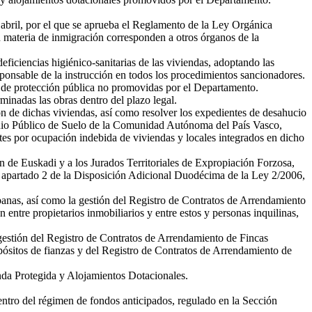
abril, por el que se aprueba el Reglamento de la Ley Orgánica
en materia de inmigración corresponden a otros órganos de la
ficiencias higiénico-sanitarias de las viviendas, adoptando las
responsable de la instrucción en todos los procedimientos sancionadores.
das de protección pública no promovidas por el Departamento.
rminadas las obras dentro del plazo legal.
ón de dichas viviendas, así como resolver los expedientes de desahucio
monio Público de Suelo de la Comunidad Autónoma del País Vasco,
es por ocupación indebida de viviendas y locales integrados en dicho
n de Euskadi y a los Jurados Territoriales de Expropiación Forzosa,
del apartado 2 de la Disposición Adicional Duodécima de la Ley 2/2006,
rbanas, así como la gestión del Registro de Contratos de Arrendamiento
ntre propietarios inmobiliarios y entre estos y personas inquilinas,
 gestión del Registro de Contratos de Arrendamiento de Fincas
sitos de fianzas y del Registro de Contratos de Arrendamiento de
enda Protegida y Alojamientos Dotacionales.
entro del régimen de fondos anticipados, regulado en la Sección