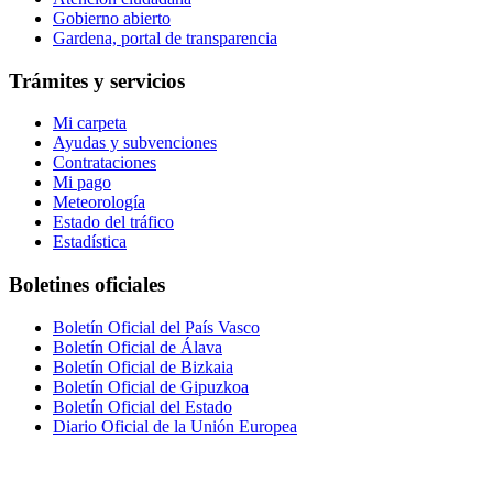
Gobierno abierto
Gardena, portal de transparencia
Trámites y servicios
Mi carpeta
Ayudas y subvenciones
Contrataciones
Mi pago
Meteorología
Estado del tráfico
Estadística
Boletines oficiales
Boletín Oficial del País Vasco
Boletín Oficial de Álava
Boletín Oficial de Bizkaia
Boletín Oficial de Gipuzkoa
Boletín Oficial del Estado
Diario Oficial de la Unión Europea