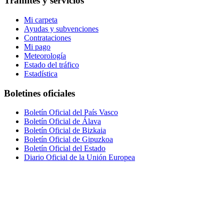
Trámites y servicios
Mi carpeta
Ayudas y subvenciones
Contrataciones
Mi pago
Meteorología
Estado del tráfico
Estadística
Boletines oficiales
Boletín Oficial del País Vasco
Boletín Oficial de Álava
Boletín Oficial de Bizkaia
Boletín Oficial de Gipuzkoa
Boletín Oficial del Estado
Diario Oficial de la Unión Europea