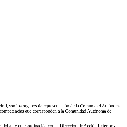
drid, son los órganos de representación de la Comunidad Autónoma
 las competencias que corresponden a la Comunidad Autónoma de
i Global, y en coordinación con la Dirección de Acción Exterior y