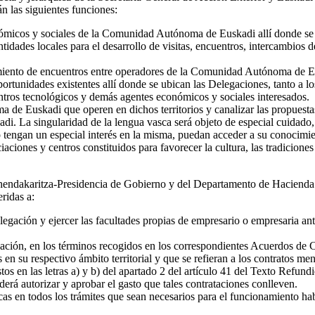
n las siguientes funciones:
nómicos y sociales de la Comunidad Autónoma de Euskadi allí donde se
ntidades locales para el desarrollo de visitas, encuentros, intercambios 
ecimiento de encuentros entre operadores de la Comunidad Autónoma de E
oportunidades existentes allí donde se ubican las Delegaciones, tanto a 
centros tecnológicos y demás agentes económicos y sociales interesados.
de Euskadi que operen en dichos territorios y canalizar las propuesta
adi. La singularidad de la lengua vasca será objeto de especial cuidado
lo tengan un especial interés en la misma, puedan acceder a su conocimi
iaciones y centros constituidos para favorecer la cultura, las tradicione
hendakaritza-Presidencia de Gobierno y del Departamento de Hacienda y
eridas a:
legación y ejercer las facultades propias de empresario o empresaria ante
legación, en los términos recogidos en los correspondientes Acuerdos de
n su respectivo ámbito territorial y que se refieran a los contratos meno
tos en las letras a) y b) del apartado 2 del artículo 41 del Texto Refu
rá autorizar y aprobar el gasto que tales contrataciones conlleven.
s en todos los trámites que sean necesarios para el funcionamiento habit