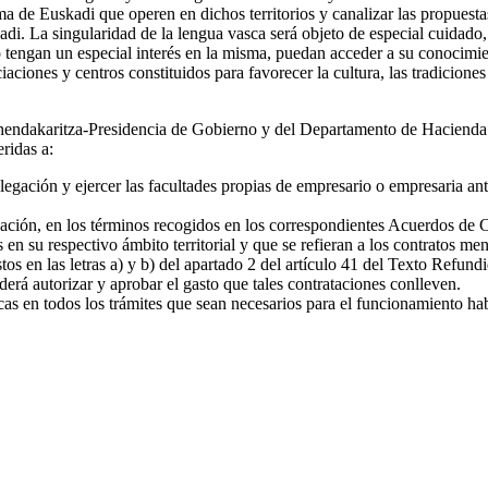
de Euskadi que operen en dichos territorios y canalizar las propuesta
adi. La singularidad de la lengua vasca será objeto de especial cuidado
lo tengan un especial interés en la misma, puedan acceder a su conocimi
iaciones y centros constituidos para favorecer la cultura, las tradicione
hendakaritza-Presidencia de Gobierno y del Departamento de Hacienda y
eridas a:
legación y ejercer las facultades propias de empresario o empresaria ante
legación, en los términos recogidos en los correspondientes Acuerdos de
n su respectivo ámbito territorial y que se refieran a los contratos meno
tos en las letras a) y b) del apartado 2 del artículo 41 del Texto Refu
rá autorizar y aprobar el gasto que tales contrataciones conlleven.
s en todos los trámites que sean necesarios para el funcionamiento habit