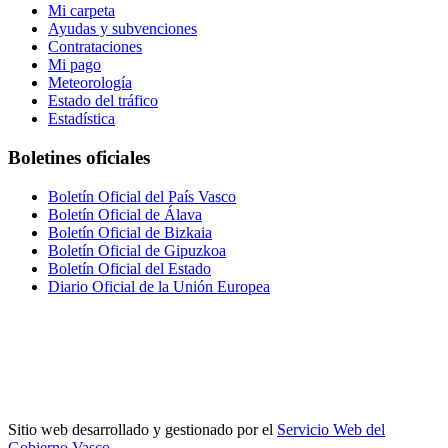
Mi carpeta
Ayudas y subvenciones
Contrataciones
Mi pago
Meteorología
Estado del tráfico
Estadística
Boletines oficiales
Boletín Oficial del País Vasco
Boletín Oficial de Álava
Boletín Oficial de Bizkaia
Boletín Oficial de Gipuzkoa
Boletín Oficial del Estado
Diario Oficial de la Unión Europea
Sitio web desarrollado y gestionado por el
Servicio Web del
Gobierno Vasco