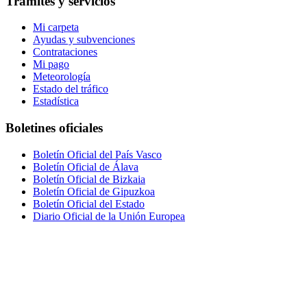
Trámites y servicios
Mi carpeta
Ayudas y subvenciones
Contrataciones
Mi pago
Meteorología
Estado del tráfico
Estadística
Boletines oficiales
Boletín Oficial del País Vasco
Boletín Oficial de Álava
Boletín Oficial de Bizkaia
Boletín Oficial de Gipuzkoa
Boletín Oficial del Estado
Diario Oficial de la Unión Europea