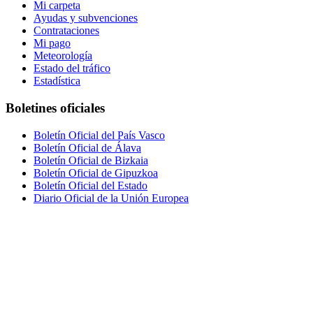
Mi carpeta
Ayudas y subvenciones
Contrataciones
Mi pago
Meteorología
Estado del tráfico
Estadística
Boletines oficiales
Boletín Oficial del País Vasco
Boletín Oficial de Álava
Boletín Oficial de Bizkaia
Boletín Oficial de Gipuzkoa
Boletín Oficial del Estado
Diario Oficial de la Unión Europea