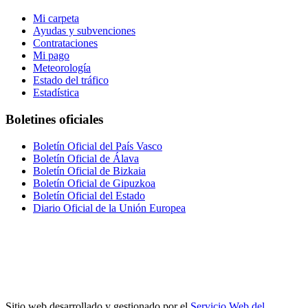
Mi carpeta
Ayudas y subvenciones
Contrataciones
Mi pago
Meteorología
Estado del tráfico
Estadística
Boletines oficiales
Boletín Oficial del País Vasco
Boletín Oficial de Álava
Boletín Oficial de Bizkaia
Boletín Oficial de Gipuzkoa
Boletín Oficial del Estado
Diario Oficial de la Unión Europea
Sitio web desarrollado y gestionado por el
Servicio Web del