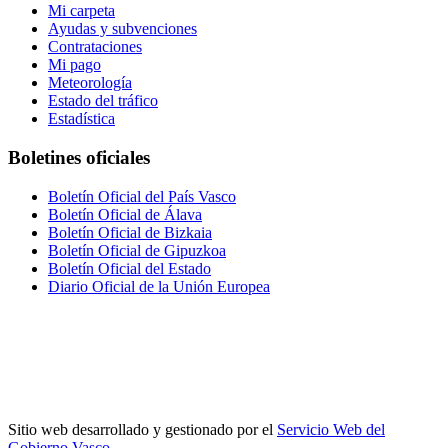
Mi carpeta
Ayudas y subvenciones
Contrataciones
Mi pago
Meteorología
Estado del tráfico
Estadística
Boletines oficiales
Boletín Oficial del País Vasco
Boletín Oficial de Álava
Boletín Oficial de Bizkaia
Boletín Oficial de Gipuzkoa
Boletín Oficial del Estado
Diario Oficial de la Unión Europea
Sitio web desarrollado y gestionado por el
Servicio Web del
Gobierno Vasco