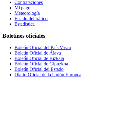
Contrataciones
Mi pago
Meteorología
Estado del tráfico
Estadística
Boletines oficiales
Boletín Oficial del País Vasco
Boletín Oficial de Álava
Boletín Oficial de Bizkaia
Boletín Oficial de Gipuzkoa
Boletín Oficial del Estado
Diario Oficial de la Unión Europea