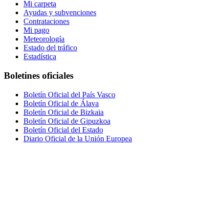
Mi carpeta
Ayudas y subvenciones
Contrataciones
Mi pago
Meteorología
Estado del tráfico
Estadística
Boletines oficiales
Boletín Oficial del País Vasco
Boletín Oficial de Álava
Boletín Oficial de Bizkaia
Boletín Oficial de Gipuzkoa
Boletín Oficial del Estado
Diario Oficial de la Unión Europea