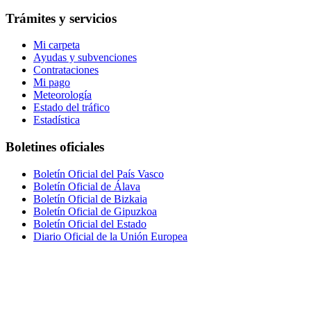
Trámites y servicios
Mi carpeta
Ayudas y subvenciones
Contrataciones
Mi pago
Meteorología
Estado del tráfico
Estadística
Boletines oficiales
Boletín Oficial del País Vasco
Boletín Oficial de Álava
Boletín Oficial de Bizkaia
Boletín Oficial de Gipuzkoa
Boletín Oficial del Estado
Diario Oficial de la Unión Europea