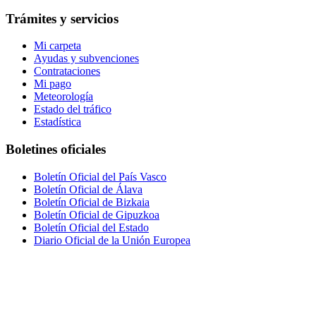
Trámites y servicios
Mi carpeta
Ayudas y subvenciones
Contrataciones
Mi pago
Meteorología
Estado del tráfico
Estadística
Boletines oficiales
Boletín Oficial del País Vasco
Boletín Oficial de Álava
Boletín Oficial de Bizkaia
Boletín Oficial de Gipuzkoa
Boletín Oficial del Estado
Diario Oficial de la Unión Europea