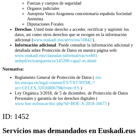
Fuerzas y cuerpos de seguridad
Órganos judiciales
Autopista Vasco Aragonesa concesionaria española Sociedad
Anónima
Diputaciones Forales
Derechos
: Usted tiene derecho a acceder, rectificar y suprimir los
datos, así como otros derechos que se recogen en la información
adicional (
www.euskadi.eus/servicios/10842/
).
Información adicional
: Puede consultar la información adicional y
detallada sobre Protección de Datos en nuestra página web:
www.euskadi.eus/clausulas-informativas/web01-
sedepd/es/transparencia/145200-capa2-es.shtml
Normativa:
Reglamento General de Protección de Datos (
eur-
lex.europa.eu/legal-content/ES/TXT/HTML/?
uri=CELEX:32016R0679&from=ES
)
Ley Orgánica 3/2018, de 5 de diciembre, de Protección de Datos
Personales y garantía de los derechos digitales (
www.boe.es/buscar/doc.php?id=BOE-A-2018-16673
)
ID:
1452
Servicios mas demandados en Euskadi.eus