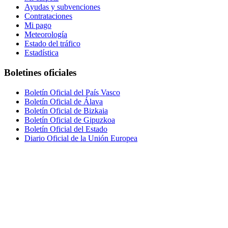
Ayudas y subvenciones
Contrataciones
Mi pago
Meteorología
Estado del tráfico
Estadística
Boletines oficiales
Boletín Oficial del País Vasco
Boletín Oficial de Álava
Boletín Oficial de Bizkaia
Boletín Oficial de Gipuzkoa
Boletín Oficial del Estado
Diario Oficial de la Unión Europea