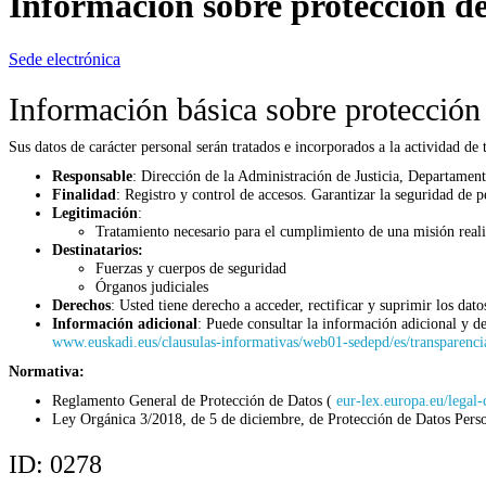
Información sobre protección de
Sede electrónica
Información básica sobre protección
Sus datos de carácter personal serán tratados e incorporados a la actividad d
Responsable
:
Dirección de la Administración de Justicia, Departamen
Finalidad
:
Registro y control de accesos. Garantizar la seguridad de pe
Legitimación
:
Tratamiento necesario para el cumplimiento de una misión realiz
Destinatarios:
Fuerzas y cuerpos de seguridad
Órganos judiciales
Derechos
: Usted tiene derecho a acceder, rectificar y suprimir los dat
Información adicional
: Puede consultar la información adicional y d
www.euskadi.eus/clausulas-informativas/web01-sedepd/es/transparenc
Normativa:
Reglamento General de Protección de Datos (
eur-lex.europa.eu/le
Ley Orgánica 3/2018, de 5 de diciembre, de Protección de Datos Persona
ID:
0278