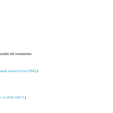
nsable del tratamiento.
kadi.eus/servicios/10842/
).
OE-A-2018-16673
)