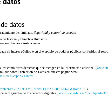
 datos
 de datos
e tratamiento denominada:
Seguridad y control de accesos
.
to de Justicia y Derechos Humanos
rsonas, bienes e instalaciones.
ada en interés público o en el ejercicio de poderes públicos conferidos al respo
os, así como otros derechos que se recogen en la información adicional (
www.eus
etallada sobre Protección de Datos en nuestra página web:
ia/027800-capa2-es.shtml
gal-content/ES/TXT/HTML/?uri=CELEX:32016R0679&from=ES
)
les y garantía de los derechos digitales (
www.boe.es/buscar/doc.php?id=B