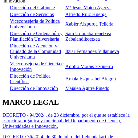
Innovación
Dirección del Gabinete
Mª Jesus Mateo Ayerza
Dirección de Servicios
Alfredo Ruiz Huerga
Viceconsejería de Política
Xabier Aizpurua Telleria
Universitaria
Dirección de Ordenación y
Sara Urionabarrenetxea
Planifiación Universitaria
Zabalandikoetxea
Dirección de Atención y
Cuidado de la Comunidad
Itziar Fernandez Villanueva
Universitaria
Viceconsejería de Ciencia e
Adolfo Morais Ezquerro
Innovación
Dirección de Política
Amaia Esquisabel Alegria
Científica
Dirección de Innovación
Maialen Agirre Pinedo
MARCO LEGAL
DECRETO 494/2024, de 23 diciembre, por el que se establece la
estructura orgánica y funcional del Departamento de Ciencia,
Universidades e Innovación.
DECRETO 36/2024, de 30 de julio, del Lehendakari, de