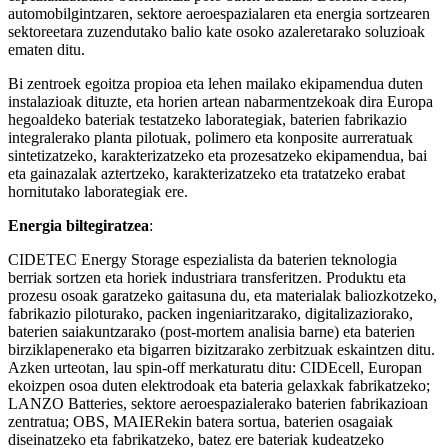
automobilgintzaren, sektore aeroespazialaren eta energia sortzearen
sektoreetara zuzendutako balio kate osoko azaleretarako soluzioak
ematen ditu.
Bi zentroek egoitza propioa eta lehen mailako ekipamendua duten
instalazioak dituzte, eta horien artean nabarmentzekoak dira Europa
hegoaldeko bateriak testatzeko laborategiak, baterien fabrikazio
integralerako planta pilotuak, polimero eta konposite aurreratuak
sintetizatzeko, karakterizatzeko eta prozesatzeko ekipamendua, bai
eta gainazalak aztertzeko, karakterizatzeko eta tratatzeko erabat
hornitutako laborategiak ere.
Energia biltegiratzea
:
CIDETEC Energy Storage espezialista da baterien teknologia
berriak sortzen eta horiek industriara transferitzen. Produktu eta
prozesu osoak garatzeko gaitasuna du, eta materialak baliozkotzeko,
fabrikazio piloturako, packen ingeniaritzarako, digitalizaziorako,
baterien saiakuntzarako (post-mortem analisia barne) eta baterien
birziklapenerako eta bigarren bizitzarako zerbitzuak eskaintzen ditu.
Azken urteotan, lau spin-off merkaturatu ditu: CIDEcell, Europan
ekoizpen osoa duten elektrodoak eta bateria gelaxkak fabrikatzeko;
LANZO Batteries, sektore aeroespazialerako baterien fabrikazioan
zentratua; OBS, MAIERekin batera sortua, baterien osagaiak
diseinatzeko eta fabrikatzeko, batez ere bateriak kudeatzeko