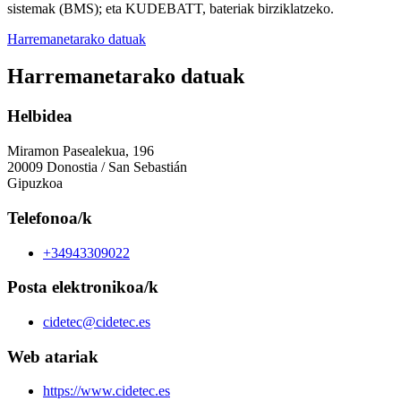
sistemak (BMS); eta KUDEBATT, bateriak birziklatzeko.
Harremanetarako datuak
Harremanetarako datuak
Helbidea
Miramon Pasealekua, 196
20009 Donostia / San Sebastián
Gipuzkoa
Telefonoa/k
+34943309022
Posta elektronikoa/k
cidetec@cidetec.es
Web atariak
https://www.cidetec.es