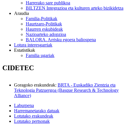
Harrerako sare publikoa
BILTZEN Integrazioa eta kulturen arteko bizikidetza
Araudia
Familia-Politikak
Haurtzaro-Politikak
Haurren eskubideak
Nazioarteko adopzioa
BALORA. Arrisku egoera baliospena
Lotura interesgarriak
Estatistikak
Familia ugariak
CIDETEC
Goragoko erakundeak
:
BRTA - Euskadiko Zientzia eta
Teknologia Patzuergoa (Basque Research & Technology
Alliance)
Laburpena
Harremanetarako datuak
Lotutako erakundeak
Lotutako pertsonak