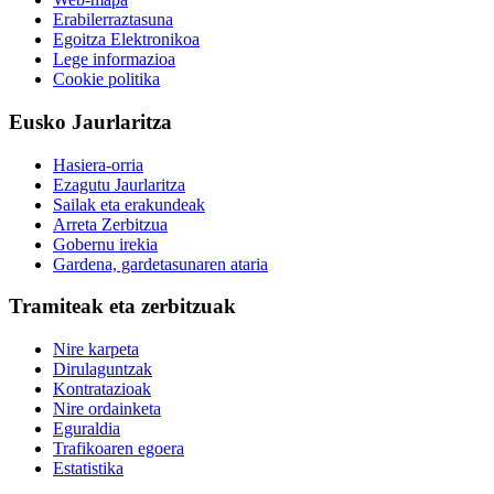
Erabilerraztasuna
Egoitza Elektronikoa
Lege informazioa
Cookie politika
Eusko Jaurlaritza
Hasiera-orria
Ezagutu Jaurlaritza
Sailak eta erakundeak
Arreta Zerbitzua
Gobernu irekia
Gardena, gardetasunaren ataria
Tramiteak eta zerbitzuak
Nire karpeta
Dirulaguntzak
Kontratazioak
Nire ordainketa
Eguraldia
Trafikoaren egoera
Estatistika