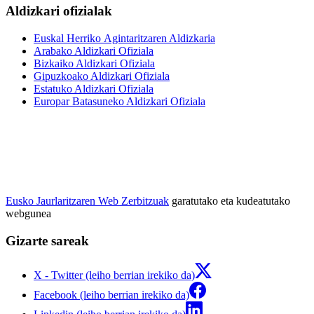
Aldizkari ofizialak
Euskal Herriko Agintaritzaren Aldizkaria
Arabako Aldizkari Ofiziala
Bizkaiko Aldizkari Ofiziala
Gipuzkoako Aldizkari Ofiziala
Estatuko Aldizkari Ofiziala
Europar Batasuneko Aldizkari Ofiziala
Eusko Jaurlaritzaren Web Zerbitzuak
garatutako eta kudeatutako
webgunea
Gizarte sareak
X - Twitter (leiho berrian irekiko da)
Facebook (leiho berrian irekiko da)