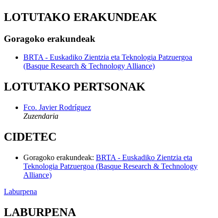
LOTUTAKO ERAKUNDEAK
Goragoko erakundeak
BRTA - Euskadiko Zientzia eta Teknologia Patzuergoa
(Basque Research & Technology Alliance)
LOTUTAKO PERTSONAK
Fco. Javier Rodríguez
Zuzendaria
CIDETEC
Goragoko erakundeak
:
BRTA - Euskadiko Zientzia eta
Teknologia Patzuergoa (Basque Research & Technology
Alliance)
Laburpena
LABURPENA