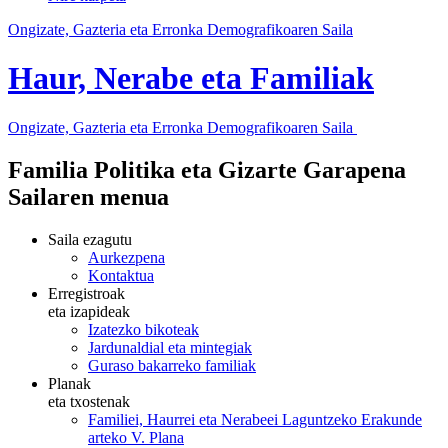
Ongizate, Gazteria eta Erronka Demografikoaren Saila
Haur, Nerabe eta Familiak
Ongizate, Gazteria eta Erronka Demografikoaren Saila
Familia Politika eta Gizarte Garapena
Sailaren menua
Saila ezagutu
Aurkezpena
Kontaktua
Erregistroak
eta izapideak
Izatezko bikoteak
Jardunaldial eta mintegiak
Guraso bakarreko familiak
Planak
eta txostenak
Familiei, Haurrei eta Nerabeei Laguntzeko Erakunde
arteko V. Plana