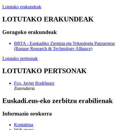
Lotutako erakundeak
LOTUTAKO ERAKUNDEAK
Goragoko erakundeak
BRTA - Euskadiko Zientzia eta Teknologia Patzuergoa
(Basque Research & Technology Alliance)
Lotutako pertsonak
LOTUTAKO PERTSONAK
Fco. Javier Rodríguez
Zuzendaria
Euskadi.eus-eko zerbitzu erabilienak
Informazio orokorra
Kontaktua
Web-mapa