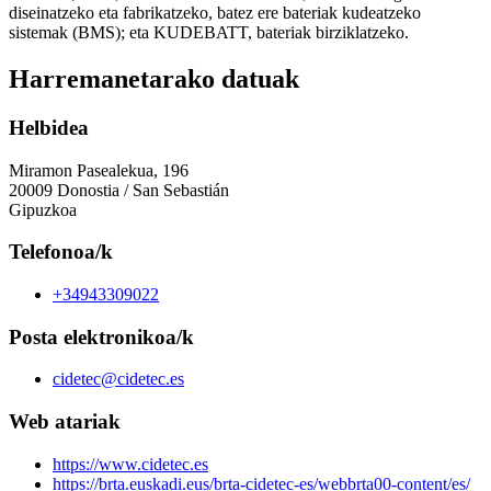
diseinatzeko eta fabrikatzeko, batez ere bateriak kudeatzeko
sistemak (BMS); eta KUDEBATT, bateriak birziklatzeko.
Harremanetarako datuak
Helbidea
Miramon Pasealekua, 196
20009 Donostia / San Sebastián
Gipuzkoa
Telefonoa/k
+34943309022
Posta elektronikoa/k
cidetec@cidetec.es
Web atariak
https://www.cidetec.es
https://brta.euskadi.eus/brta-cidetec-es/webbrta00-content/es/