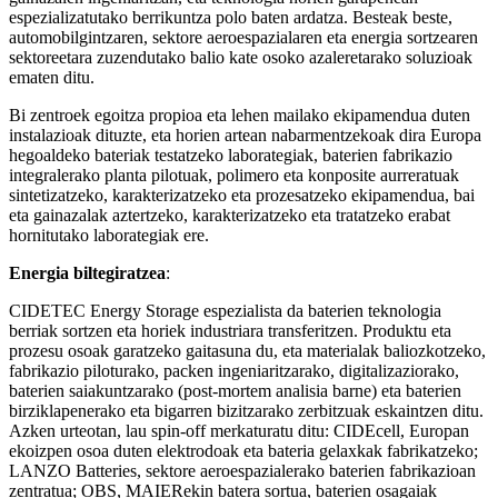
espezializatutako berrikuntza polo baten ardatza. Besteak beste,
automobilgintzaren, sektore aeroespazialaren eta energia sortzearen
sektoreetara zuzendutako balio kate osoko azaleretarako soluzioak
ematen ditu.
Bi zentroek egoitza propioa eta lehen mailako ekipamendua duten
instalazioak dituzte, eta horien artean nabarmentzekoak dira Europa
hegoaldeko bateriak testatzeko laborategiak, baterien fabrikazio
integralerako planta pilotuak, polimero eta konposite aurreratuak
sintetizatzeko, karakterizatzeko eta prozesatzeko ekipamendua, bai
eta gainazalak aztertzeko, karakterizatzeko eta tratatzeko erabat
hornitutako laborategiak ere.
Energia biltegiratzea
:
CIDETEC Energy Storage espezialista da baterien teknologia
berriak sortzen eta horiek industriara transferitzen. Produktu eta
prozesu osoak garatzeko gaitasuna du, eta materialak baliozkotzeko,
fabrikazio piloturako, packen ingeniaritzarako, digitalizaziorako,
baterien saiakuntzarako (post-mortem analisia barne) eta baterien
birziklapenerako eta bigarren bizitzarako zerbitzuak eskaintzen ditu.
Azken urteotan, lau spin-off merkaturatu ditu: CIDEcell, Europan
ekoizpen osoa duten elektrodoak eta bateria gelaxkak fabrikatzeko;
LANZO Batteries, sektore aeroespazialerako baterien fabrikazioan
zentratua; OBS, MAIERekin batera sortua, baterien osagaiak