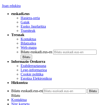
Joan edukira
euskadi.eus
Hasiera-orria
Gaiak
Eusko Jaurlaritza
Tramiteak
Tresnak
Kontaktua
Bilatzailea
Web-mapa
Bilatu euskadi.eus-en
Informazio Orokorra
Erabilerraztasuna
Lege-informazioa
Cookie politika
Egoitza Elektronikoa
Hizkuntza
Bilatu euskadi.eus-en
Bilatu
Kontaktua
Nire karpeta