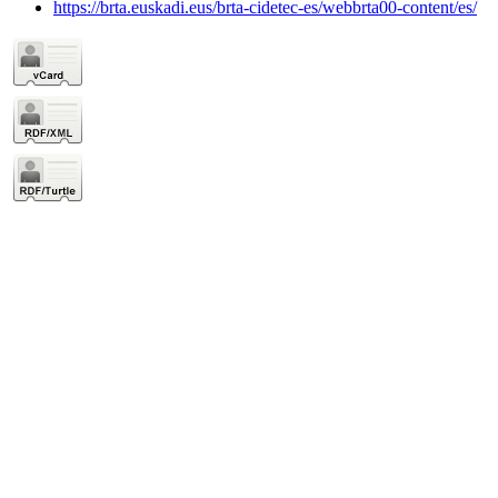
https://brta.euskadi.eus/brta-cidetec-es/webbrta00-content/es/