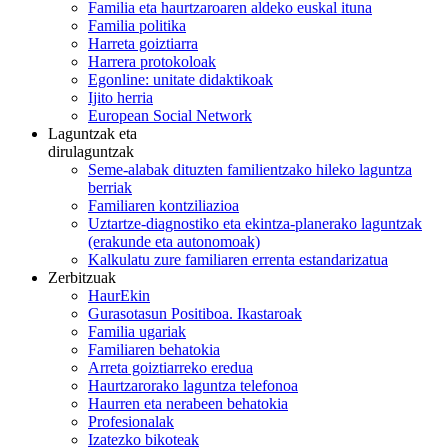
Familia eta haurtzaroaren aldeko euskal ituna
Familia politika
Harreta goiztiarra
Harrera protokoloak
Egonline: unitate didaktikoak
Ijito herria
European Social Network
Laguntzak eta
dirulaguntzak
Seme-alabak dituzten familientzako hileko laguntza
berriak
Familiaren kontziliazioa
Uztartze-diagnostiko eta ekintza-planerako laguntzak
(erakunde eta autonomoak)
Kalkulatu zure familiaren errenta estandarizatua
Zerbitzuak
HaurEkin
Gurasotasun Positiboa. Ikastaroak
Familia ugariak
Familiaren behatokia
Arreta goiztiarreko eredua
Haurtzarorako laguntza telefonoa
Haurren eta nerabeen behatokia
Profesionalak
Izatezko bikoteak