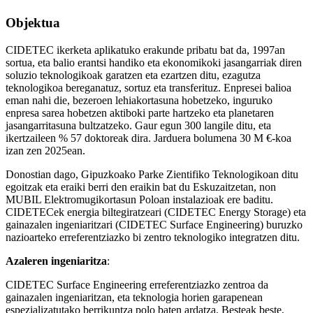
Objektua
CIDETEC ikerketa aplikatuko erakunde pribatu bat da, 1997an
sortua, eta balio erantsi handiko eta ekonomikoki jasangarriak diren
soluzio teknologikoak garatzen eta ezartzen ditu, ezagutza
teknologikoa bereganatuz, sortuz eta transferituz. Enpresei balioa
eman nahi die, bezeroen lehiakortasuna hobetzeko, inguruko
enpresa sarea hobetzen aktiboki parte hartzeko eta planetaren
jasangarritasuna bultzatzeko. Gaur egun 300 langile ditu, eta
ikertzaileen % 57 doktoreak dira. Jarduera bolumena 30 M €-koa
izan zen 2025ean.
Donostian dago, Gipuzkoako Parke Zientifiko Teknologikoan ditu
egoitzak eta eraiki berri den eraikin bat du Eskuzaitzetan, non
MUBIL Elektromugikortasun Poloan instalazioak ere baditu.
CIDETECek energia biltegiratzeari (CIDETEC Energy Storage) eta
gainazalen ingeniaritzari (CIDETEC Surface Engineering) buruzko
nazioarteko erreferentziazko bi zentro teknologiko integratzen ditu.
Azaleren ingeniaritza
:
CIDETEC Surface Engineering erreferentziazko zentroa da
gainazalen ingeniaritzan, eta teknologia horien garapenean
espezializatutako berrikuntza polo baten ardatza. Besteak beste,