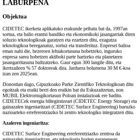
LABURPENA
Objektua
CIDETEC ikerketa aplikatuko erakunde pribatu bat da, 1997an
sortua, eta balio erantsi handiko eta ekonomikoki jasangarriak diren
soluzio teknologikoak garatzen eta ezartzen ditu, ezagutza
teknologikoa bereganatuz, sortuz eta transferituz. Enpresei balioa
eman nahi die, bezeroen lehiakortasuna hobetzeko, inguruko
enpresa sarea hobetzen aktiboki parte hartzeko eta planetaren
jasangarritasuna bultzatzeko. Gaur egun 300 langile ditu, eta
ikertzaileen % 57 doktoreak dira. Jarduera bolumena 30 M €-koa
izan zen 2025ean.
Donostian dago, Gipuzkoako Parke Zientifiko Teknologikoan ditu
egoitzak eta eraiki berri den eraikin bat du Eskuzaitzetan, non
MUBIL Elektromugikortasun Poloan instalazioak ere baditu.
CIDETECek energia biltegiratzeari (CIDETEC Energy Storage) eta
gainazalen ingeniaritzari (CIDETEC Surface Engineering) buruzko
nazioarteko erreferentziazko bi zentro teknologiko integratzen ditu.
Azaleren ingeniaritza
:
CIDETEC Surface Engineering erreferentziazko zentroa da
gainazalen ingeniaritzan, eta teknologia horien garapenean