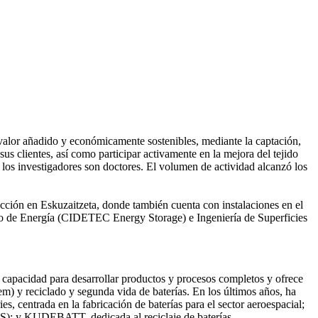
valor añadido y económicamente sostenibles, mediante la captación,
us clientes, así como participar activamente en la mejora del tejido
 los investigadores son doctores. El volumen de actividad alcanzó los
cción en Eskuzaitzeta, donde también cuenta con instalaciones en el
o de Energía (CIDETEC Energy Storage) e Ingeniería de Superficies
e capacidad para desarrollar productos y procesos completos y ofrece
tem) y reciclado y segunda vida de baterías. En los últimos años, ha
, centrada en la fabricación de baterías para el sector aeroespacial;
MS); y KUDEBATT, dedicada al reciclaje de baterías.