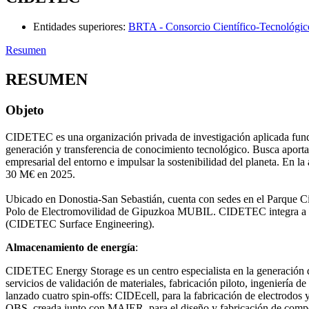
Entidades superiores
:
BRTA - Consorcio Científico-Tecnológic
Resumen
RESUMEN
Objeto
CIDETEC es una organización privada de investigación aplicada funda
generación y transferencia de conocimiento tecnológico. Busca aportar 
empresarial del entorno e impulsar la sostenibilidad del planeta. En 
30 M€ en 2025.
Ubicado en Donostia-San Sebastián, cuenta con sedes en el Parque Cie
Polo de Electromovilidad de Gipuzkoa MUBIL. CIDETEC integra a dos
(CIDETEC Surface Engineering).
Almacenamiento de energía
:
CIDETEC Energy Storage es un centro especialista en la generación de 
servicios de validación de materiales, fabricación piloto, ingeniería d
lanzado cuatro spin-offs: CIDEcell, para la fabricación de electrodos
OBS, creada junto con MAIER, para el diseño y fabricación de compon