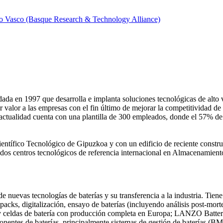
o Vasco (Basque Research & Technology Alliance)
da en 1997 que desarrolla e implanta soluciones tecnológicas de alto 
valor a las empresas con el fin último de mejorar la competitividad de s
la actualidad cuenta con una plantilla de 300 empleados, donde el 57% de
ntífico Tecnológico de Gipuzkoa y con un edificio de reciente constru
 centros tecnológicos de referencia internacional en Almacenamient
nuevas tecnologías de baterías y su transferencia a la industria. Tien
e packs, digitalización, ensayo de baterías (incluyendo análisis post-mor
 y celdas de batería con producción completa en Europa; LANZO Batteries
entes de baterías, principalmente sistemas de gestión de baterías (B