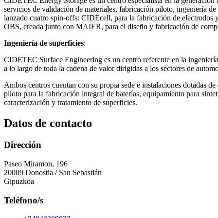
CIDETEC Energy Storage es un centro especialista en la generación de 
servicios de validación de materiales, fabricación piloto, ingeniería d
lanzado cuatro spin-offs: CIDEcell, para la fabricación de electrodos
OBS, creada junto con MAIER, para el diseño y fabricación de compon
Ingeniería de superficies
:
CIDETEC Surface Engineering es un centro referente en la ingeniería d
a lo largo de toda la cadena de valor dirigidas a los sectores de autom
Ambos centros cuentan con su propia sede e instalaciones dotadas de eq
piloto para la fabricación integral de baterías, equipamiento para sin
caracterización y tratamiento de superficies.
Datos de contacto
Dirección
Paseo Miramon, 196
20009 Donostia / San Sebastián
Gipuzkoa
Teléfono/s