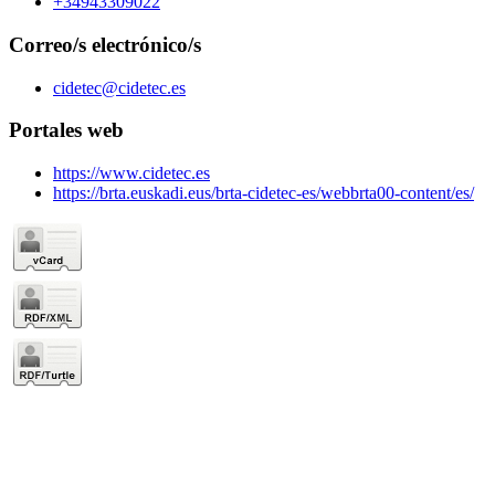
+34943309022
Correo/s electrónico/s
cidetec@cidetec.es
Portales web
https://www.cidetec.es
https://brta.euskadi.eus/brta-cidetec-es/webbrta00-content/es/