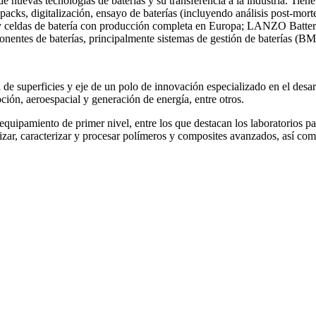
nuevas tecnologías de baterías y su transferencia a la industria. Tien
e packs, digitalización, ensayo de baterías (incluyendo análisis post-mor
 y celdas de batería con producción completa en Europa; LANZO Batteries
entes de baterías, principalmente sistemas de gestión de baterías (B
e superficies y eje de un polo de innovación especializado en el desarr
oción, aeroespacial y generación de energía, entre otros.
uipamiento de primer nivel, entre los que destacan los laboratorios par
tetizar, caracterizar y procesar polímeros y composites avanzados, así c