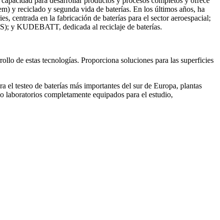
e capacidad para desarrollar productos y procesos completos y ofrece
tem) y reciclado y segunda vida de baterías. En los últimos años, ha
, centrada en la fabricación de baterías para el sector aeroespacial;
MS); y KUDEBATT, dedicada al reciclaje de baterías.
ollo de estas tecnologías. Proporciona soluciones para las superficies
a el testeo de baterías más importantes del sur de Europa, plantas
omo laboratorios completamente equipados para el estudio,