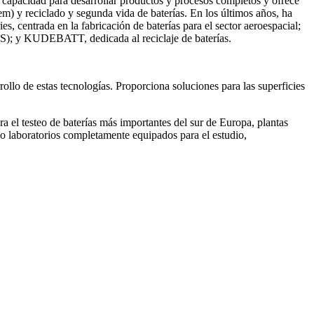
e capacidad para desarrollar productos y procesos completos y ofrece
tem) y reciclado y segunda vida de baterías. En los últimos años, ha
, centrada en la fabricación de baterías para el sector aeroespacial;
MS); y KUDEBATT, dedicada al reciclaje de baterías.
ollo de estas tecnologías. Proporciona soluciones para las superficies
a el testeo de baterías más importantes del sur de Europa, plantas
omo laboratorios completamente equipados para el estudio,