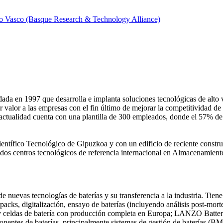
o Vasco (Basque Research & Technology Alliance)
da en 1997 que desarrolla e implanta soluciones tecnológicas de alto 
valor a las empresas con el fin último de mejorar la competitividad de s
la actualidad cuenta con una plantilla de 300 empleados, donde el 57% de
ntífico Tecnológico de Gipuzkoa y con un edificio de reciente constru
 centros tecnológicos de referencia internacional en Almacenamient
nuevas tecnologías de baterías y su transferencia a la industria. Tien
e packs, digitalización, ensayo de baterías (incluyendo análisis post-mor
 y celdas de batería con producción completa en Europa; LANZO Batteries
entes de baterías, principalmente sistemas de gestión de baterías (B