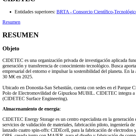
Entidades superiores
:
BRTA - Consorcio Científico-Tecnológic
Resumen
RESUMEN
Objeto
CIDETEC es una organización privada de investigación aplicada funda
generación y transferencia de conocimiento tecnológico. Busca aportar 
empresarial del entorno e impulsar la sostenibilidad del planeta. En 
30 M€ en 2025.
Ubicado en Donostia-San Sebastián, cuenta con sedes en el Parque Cie
Polo de Electromovilidad de Gipuzkoa MUBIL. CIDETEC integra a dos
(CIDETEC Surface Engineering).
Almacenamiento de energía
:
CIDETEC Energy Storage es un centro especialista en la generación de 
servicios de validación de materiales, fabricación piloto, ingeniería d
lanzado cuatro spin-offs: CIDEcell, para la fabricación de electrodos
OBS, creada junto con MAIER, para el diseño y fabricación de compon