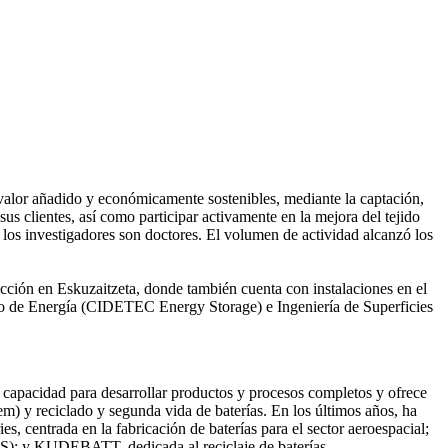
valor añadido y económicamente sostenibles, mediante la captación,
us clientes, así como participar activamente en la mejora del tejido
 los investigadores son doctores. El volumen de actividad alcanzó los
cción en Eskuzaitzeta, donde también cuenta con instalaciones en el
o de Energía (CIDETEC Energy Storage) e Ingeniería de Superficies
e capacidad para desarrollar productos y procesos completos y ofrece
tem) y reciclado y segunda vida de baterías. En los últimos años, ha
, centrada en la fabricación de baterías para el sector aeroespacial;
MS); y KUDEBATT, dedicada al reciclaje de baterías.