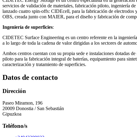
CIDETEC Energy Storage es un centro especialista en la generación de 
servicios de validación de materiales, fabricación piloto, ingeniería d
lanzado cuatro spin-offs: CIDEcell, para la fabricación de electrodos
OBS, creada junto con MAIER, para el diseño y fabricación de compon
Ingeniería de superficies
:
CIDETEC Surface Engineering es un centro referente en la ingeniería d
a lo largo de toda la cadena de valor dirigidas a los sectores de autom
Ambos centros cuentan con su propia sede e instalaciones dotadas de eq
piloto para la fabricación integral de baterías, equipamiento para sin
caracterización y tratamiento de superficies.
Datos de contacto
Dirección
Paseo Miramon, 196
20009 Donostia / San Sebastián
Gipuzkoa
Teléfono/s