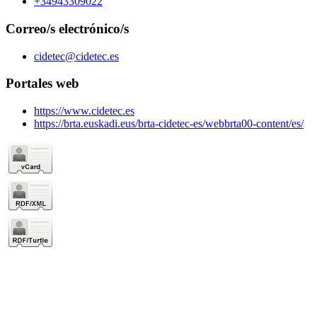
+34943309022
Correo/s electrónico/s
cidetec@cidetec.es
Portales web
https://www.cidetec.es
https://brta.euskadi.eus/brta-cidetec-es/webbrta00-content/es/