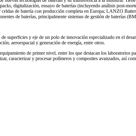
nuevas tecnologías de baterías y su transferencia a la industria. Tien
e packs, digitalización, ensayo de baterías (incluyendo análisis post-mor
 y celdas de batería con producción completa en Europa; LANZO Batteries
entes de baterías, principalmente sistemas de gestión de baterías (B
e superficies y eje de un polo de innovación especializado en el desarr
oción, aeroespacial y generación de energía, entre otros.
uipamiento de primer nivel, entre los que destacan los laboratorios par
tetizar, caracterizar y procesar polímeros y composites avanzados, así c