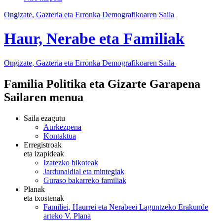
Ongizate, Gazteria eta Erronka Demografikoaren Saila
Haur, Nerabe eta Familiak
Ongizate, Gazteria eta Erronka Demografikoaren Saila
Familia Politika eta Gizarte Garapena
Sailaren menua
Saila ezagutu
Aurkezpena
Kontaktua
Erregistroak
eta izapideak
Izatezko bikoteak
Jardunaldial eta mintegiak
Guraso bakarreko familiak
Planak
eta txostenak
Familiei, Haurrei eta Nerabeei Laguntzeko Erakunde
arteko V. Plana