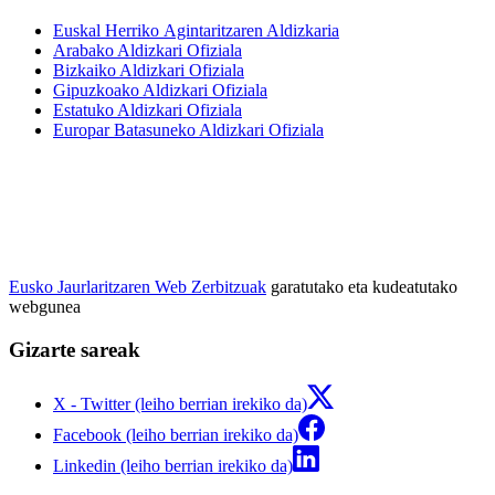
Euskal Herriko Agintaritzaren Aldizkaria
Arabako Aldizkari Ofiziala
Bizkaiko Aldizkari Ofiziala
Gipuzkoako Aldizkari Ofiziala
Estatuko Aldizkari Ofiziala
Europar Batasuneko Aldizkari Ofiziala
Eusko Jaurlaritzaren Web Zerbitzuak
garatutako eta kudeatutako
webgunea
Gizarte sareak
X - Twitter (leiho berrian irekiko da)
Facebook (leiho berrian irekiko da)
Linkedin (leiho berrian irekiko da)