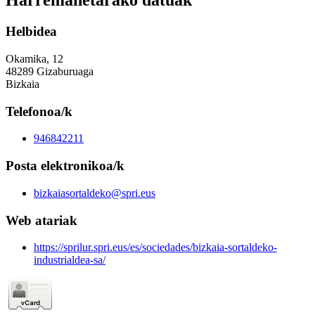
Harremanetarako datuak
Helbidea
Okamika, 12
48289 Gizaburuaga
Bizkaia
Telefonoa/k
946842211
Posta elektronikoa/k
bizkaiasortaldeko@spri.eus
Web atariak
https://sprilur.spri.eus/es/sociedades/bizkaia-sortaldeko-
industrialdea-sa/