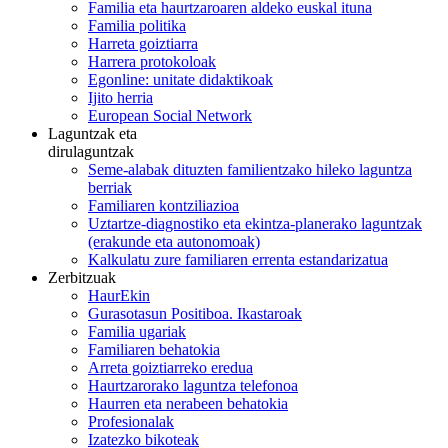
Familia eta haurtzaroaren aldeko euskal ituna
Familia politika
Harreta goiztiarra
Harrera protokoloak
Egonline: unitate didaktikoak
Ijito herria
European Social Network
Laguntzak eta
dirulaguntzak
Seme-alabak dituzten familientzako hileko laguntza
berriak
Familiaren kontziliazioa
Uztartze-diagnostiko eta ekintza-planerako laguntzak
(erakunde eta autonomoak)
Kalkulatu zure familiaren errenta estandarizatua
Zerbitzuak
HaurEkin
Gurasotasun Positiboa. Ikastaroak
Familia ugariak
Familiaren behatokia
Arreta goiztiarreko eredua
Haurtzarorako laguntza telefonoa
Haurren eta nerabeen behatokia
Profesionalak
Izatezko bikoteak