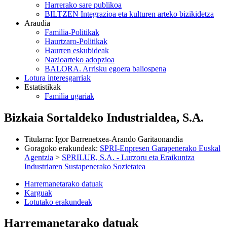
Harrerako sare publikoa
BILTZEN Integrazioa eta kulturen arteko bizikidetza
Araudia
Familia-Politikak
Haurtzaro-Politikak
Haurren eskubideak
Nazioarteko adopzioa
BALORA. Arrisku egoera baliospena
Lotura interesgarriak
Estatistikak
Familia ugariak
Bizkaia Sortaldeko Industrialdea, S.A.
Titularra
:
Igor Barrenetxea-Arando Garitaonandia
Goragoko erakundeak
:
SPRI-Enpresen Garapenerako Euskal
Agentzia
>
SPRILUR, S.A. - Lurzoru eta Eraikuntza
Industriaren Sustapenerako Sozietatea
Harremanetarako datuak
Karguak
Lotutako erakundeak
Harremanetarako datuak