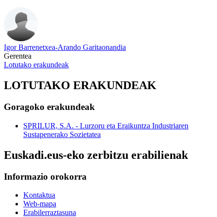
Igor Barrenetxea-Arando Garitaonandia
Gerentea
Lotutako erakundeak
LOTUTAKO ERAKUNDEAK
Goragoko erakundeak
SPRILUR, S.A. - Lurzoru eta Eraikuntza Industriaren
Sustapenerako Sozietatea
Euskadi.eus-eko zerbitzu erabilienak
Informazio orokorra
Kontaktua
Web-mapa
Erabilerraztasuna