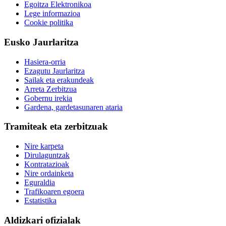
Egoitza Elektronikoa
Lege informazioa
Cookie politika
Eusko Jaurlaritza
Hasiera-orria
Ezagutu Jaurlaritza
Sailak eta erakundeak
Arreta Zerbitzua
Gobernu irekia
Gardena, gardetasunaren ataria
Tramiteak eta zerbitzuak
Nire karpeta
Dirulaguntzak
Kontratazioak
Nire ordainketa
Eguraldia
Trafikoaren egoera
Estatistika
Aldizkari ofizialak