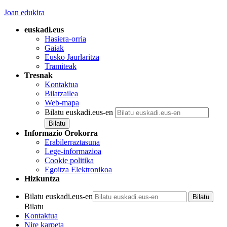
Joan edukira
euskadi.eus
Hasiera-orria
Gaiak
Eusko Jaurlaritza
Tramiteak
Tresnak
Kontaktua
Bilatzailea
Web-mapa
Bilatu euskadi.eus-en
Informazio Orokorra
Erabilerraztasuna
Lege-informazioa
Cookie politika
Egoitza Elektronikoa
Hizkuntza
Bilatu euskadi.eus-en
Bilatu
Kontaktua
Nire karpeta