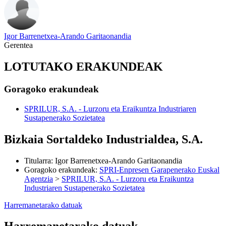
Igor Barrenetxea-Arando Garitaonandia
Gerentea
LOTUTAKO ERAKUNDEAK
Goragoko erakundeak
SPRILUR, S.A. - Lurzoru eta Eraikuntza Industriaren
Sustapenerako Sozietatea
Bizkaia Sortaldeko Industrialdea, S.A.
Titularra
:
Igor Barrenetxea-Arando Garitaonandia
Goragoko erakundeak
:
SPRI-Enpresen Garapenerako Euskal
Agentzia
>
SPRILUR, S.A. - Lurzoru eta Eraikuntza
Industriaren Sustapenerako Sozietatea
Harremanetarako datuak