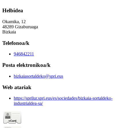
Helbidea
Okamika, 12
48289 Gizaburuaga
Bizkaia
Telefonoa/k
946842211
Posta elektronikoa/k
bizkaiasortaldeko@spri.eus
Web atariak
https://sprilur.spri.eus/es/sociedades/bizkaia-sortaldeko-
industrialdea-sa/