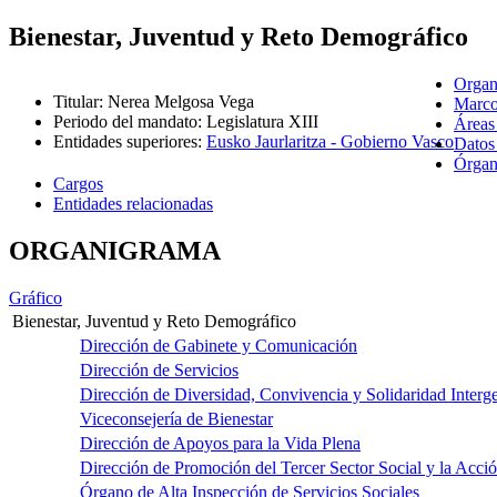
Bienestar, Juventud y Reto Demográfico
Organ
Titular
:
Nerea Melgosa Vega
Marco
Periodo del mandato
:
Legislatura XIII
Áreas
Entidades superiores
:
Eusko Jaurlaritza - Gobierno Vasco
Datos
Órgano
Cargos
Entidades relacionadas
ORGANIGRAMA
Gráfico
Bienestar, Juventud y Reto Demográfico
Dirección de Gabinete y Comunicación
Dirección de Servicios
Dirección de Diversidad, Convivencia y Solidaridad Interg
Viceconsejería de Bienestar
Dirección de Apoyos para la Vida Plena
Dirección de Promoción del Tercer Sector Social y la Acci
Órgano de Alta Inspección de Servicios Sociales