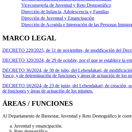
Viceconsejería de Juventud y Reto Demográfico
Dirección de Infancia, Adolescencia y Familias
Dirección de Juventud y Emancipación
Dirección de Acogida e Integración de las Personas Inmigr
MARCO LEGAL
DECRETO 220/2025, de 11 de noviembre, de modificación del Decreto 
DECRETO 320/2024, de 29 de octubre, por el que se establece la est
DECRETO 36/2024, de 30 de julio, del Lehendakari, de modificación
Vasco, y de determinación de funciones y áreas de actuación de los m
DECRETO 18/2024, de 23 de junio, del Lehendakari, de creación, su
de funciones y áreas de actuación de los mismos.
ÁREAS / FUNCIONES
Al Departamento de Bienestar, Juventud y Reto Demográfico le corres
Juventud y emancipación.
Reto demográfico.