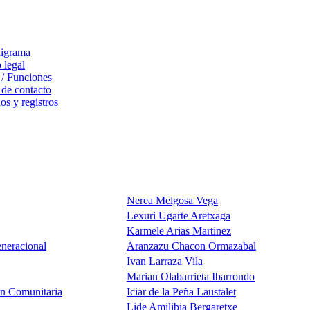
igrama
 legal
 / Funciones
 de contacto
s y registros
Nerea Melgosa Vega
Lexuri Ugarte Aretxaga
Karmele Arias Martinez
eneracional
Aranzazu Chacon Ormazabal
Ivan Larraza Vila
Marian Olabarrieta Ibarrondo
ón Comunitaria
Iciar de la Peña Laustalet
Lide Amilibia Bergaretxe