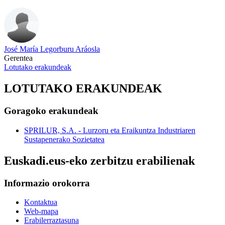
José María Legorburu Aráosla
Gerentea
Lotutako erakundeak
LOTUTAKO ERAKUNDEAK
Goragoko erakundeak
SPRILUR, S.A. - Lurzoru eta Eraikuntza Industriaren
Sustapenerako Sozietatea
Euskadi.eus-eko zerbitzu erabilienak
Informazio orokorra
Kontaktua
Web-mapa
Erabilerraztasuna