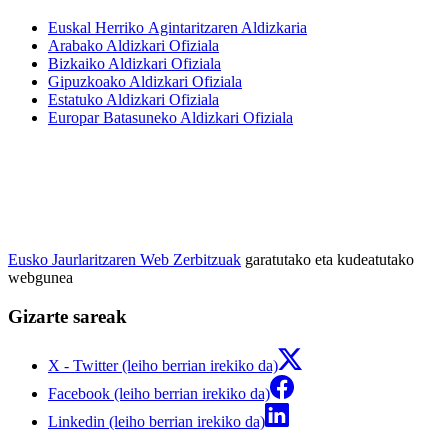
Euskal Herriko Agintaritzaren Aldizkaria
Arabako Aldizkari Ofiziala
Bizkaiko Aldizkari Ofiziala
Gipuzkoako Aldizkari Ofiziala
Estatuko Aldizkari Ofiziala
Europar Batasuneko Aldizkari Ofiziala
Eusko Jaurlaritzaren Web Zerbitzuak
garatutako eta kudeatutako
webgunea
Gizarte sareak
X - Twitter (leiho berrian irekiko da)
Facebook (leiho berrian irekiko da)
Linkedin (leiho berrian irekiko da)