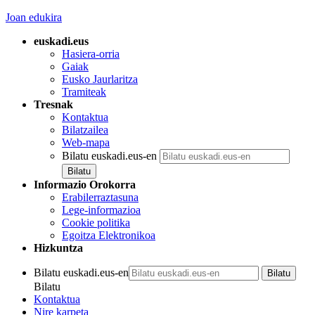
Joan edukira
euskadi.eus
Hasiera-orria
Gaiak
Eusko Jaurlaritza
Tramiteak
Tresnak
Kontaktua
Bilatzailea
Web-mapa
Bilatu euskadi.eus-en
Informazio Orokorra
Erabilerraztasuna
Lege-informazioa
Cookie politika
Egoitza Elektronikoa
Hizkuntza
Bilatu euskadi.eus-en
Bilatu
Kontaktua
Nire karpeta