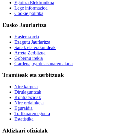
Egoitza Elektronikoa
Lege informazioa
Cookie politika
Eusko Jaurlaritza
Hasiera-orria
Ezagutu Jaurlaritza
Sailak eta erakundeak
Arreta Zerbitzua
Gobernu irekia
Gardena, gardetasunaren ataria
Tramiteak eta zerbitzuak
Nire karpeta
Dirulaguntzak
Kontratazioak
Nire ordainketa
Eguraldia
Trafikoaren egoera
Estatistika
Aldizkari ofizialak