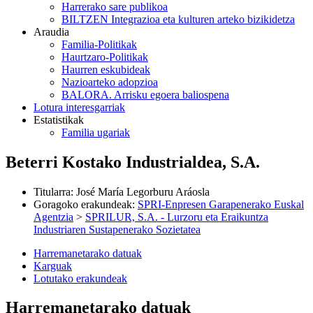
Harrerako sare publikoa
BILTZEN Integrazioa eta kulturen arteko bizikidetza
Araudia
Familia-Politikak
Haurtzaro-Politikak
Haurren eskubideak
Nazioarteko adopzioa
BALORA. Arrisku egoera baliospena
Lotura interesgarriak
Estatistikak
Familia ugariak
Beterri Kostako Industrialdea, S.A.
Titularra
:
José María Legorburu Aráosla
Goragoko erakundeak
:
SPRI-Enpresen Garapenerako Euskal
Agentzia
>
SPRILUR, S.A. - Lurzoru eta Eraikuntza
Industriaren Sustapenerako Sozietatea
Harremanetarako datuak
Karguak
Lotutako erakundeak
Harremanetarako datuak