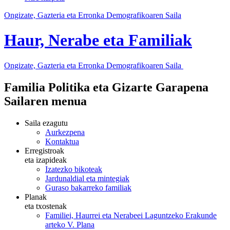
Ongizate, Gazteria eta Erronka Demografikoaren Saila
Haur, Nerabe eta Familiak
Ongizate, Gazteria eta Erronka Demografikoaren Saila
Familia Politika eta Gizarte Garapena
Sailaren menua
Saila ezagutu
Aurkezpena
Kontaktua
Erregistroak
eta izapideak
Izatezko bikoteak
Jardunaldial eta mintegiak
Guraso bakarreko familiak
Planak
eta txostenak
Familiei, Haurrei eta Nerabeei Laguntzeko Erakunde
arteko V. Plana