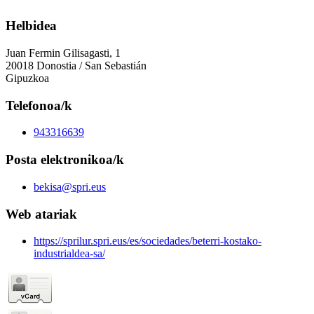
Helbidea
Juan Fermin Gilisagasti, 1
20018 Donostia / San Sebastián
Gipuzkoa
Telefonoa/k
943316639
Posta elektronikoa/k
bekisa@spri.eus
Web atariak
https://sprilur.spri.eus/es/sociedades/beterri-kostako-
industrialdea-sa/