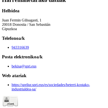
Harremanetarako datuak
Helbidea
Juan Fermin Gilisagasti, 1
20018 Donostia / San Sebastián
Gipuzkoa
Telefonoa/k
943316639
Posta elektronikoa/k
bekisa@spri.eus
Web atariak
https://sprilur.spri.eus/es/sociedades/beterri-kostako-
industrialdea-sa/