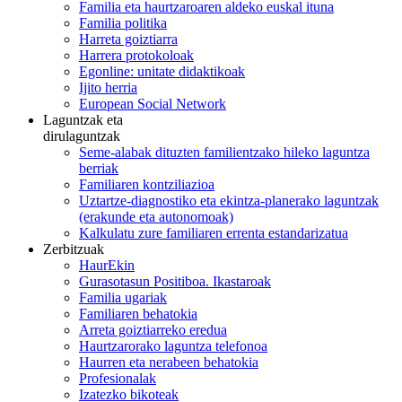
Familia eta haurtzaroaren aldeko euskal ituna
Familia politika
Harreta goiztiarra
Harrera protokoloak
Egonline: unitate didaktikoak
Ijito herria
European Social Network
Laguntzak eta
dirulaguntzak
Seme-alabak dituzten familientzako hileko laguntza
berriak
Familiaren kontziliazioa
Uztartze-diagnostiko eta ekintza-planerako laguntzak
(erakunde eta autonomoak)
Kalkulatu zure familiaren errenta estandarizatua
Zerbitzuak
HaurEkin
Gurasotasun Positiboa. Ikastaroak
Familia ugariak
Familiaren behatokia
Arreta goiztiarreko eredua
Haurtzarorako laguntza telefonoa
Haurren eta nerabeen behatokia
Profesionalak
Izatezko bikoteak