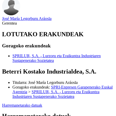
José María Legorburu Aráosla
Gerentea
LOTUTAKO ERAKUNDEAK
Goragoko erakundeak
SPRILUR, S.A. - Lurzoru eta Eraikuntza Industriaren
Sustapenerako Sozietatea
Beterri Kostako Industrialdea, S.A.
Titularra
:
José María Legorburu Aráosla
Goragoko erakundeak
:
SPRI-Enpresen Garapenerako Euskal
Agentzia
>
SPRILUR, S.A. - Lurzoru eta Eraikuntza
Industriaren Sustapenerako Sozietatea
Harremanetarako datuak