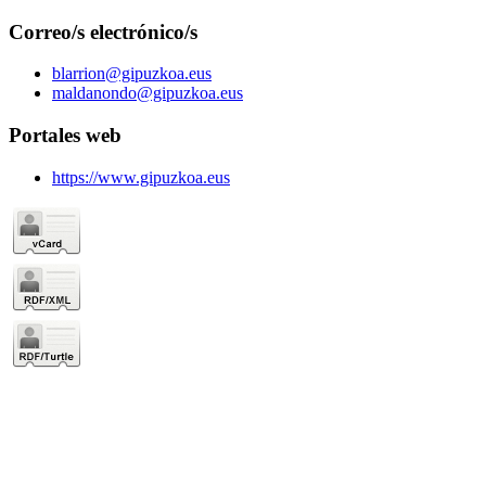
Correo/s electrónico/s
blarrion@gipuzkoa.eus
maldanondo@gipuzkoa.eus
Portales web
https://www.gipuzkoa.eus