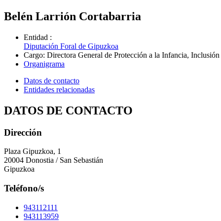
Belén Larrión Cortabarria
Entidad
:
Diputación Foral de Gipuzkoa
Cargo
:
Directora General de Protección a la Infancia, Inclusión
Organigrama
Datos de contacto
Entidades relacionadas
DATOS DE CONTACTO
Dirección
Plaza Gipuzkoa, 1
20004 Donostia / San Sebastián
Gipuzkoa
Teléfono/s
943112111
943113959