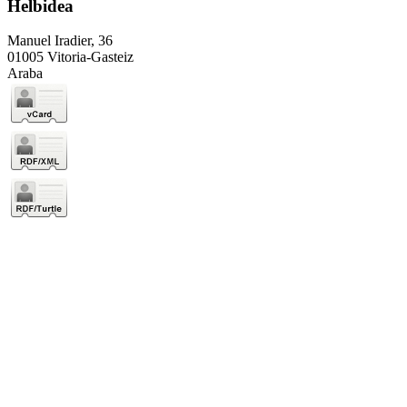
Helbidea
Manuel Iradier, 36
01005 Vitoria-Gasteiz
Araba