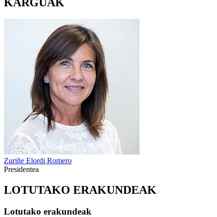
KARGUAK
Zuriñe Elordi Romero
Presidentea
LOTUTAKO ERAKUNDEAK
Lotutako erakundeak