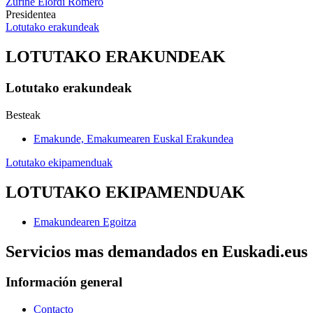
Zuriñe Elordi Romero
Presidentea
Lotutako erakundeak
LOTUTAKO ERAKUNDEAK
Lotutako erakundeak
Besteak
Emakunde, Emakumearen Euskal Erakundea
Lotutako ekipamenduak
LOTUTAKO EKIPAMENDUAK
Emakundearen Egoitza
Servicios mas demandados en Euskadi.eus
Información general
Contacto