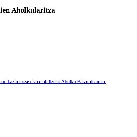
en Aholkularitza
nikazio ez-sexista erabiltzeko Aholku Batzordearena.