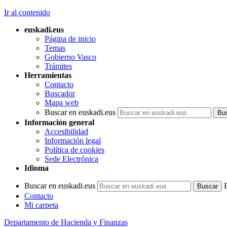
Ir al contenido
euskadi.eus
Página de inicio
Temas
Gobierno Vasco
Trámites
Herramientas
Contacto
Buscador
Mapa web
Buscar en euskadi.eus
Información general
Accesibilidad
Información legal
Política de cookies
Sede Electrónica
Idioma
Buscar en euskadi.eus
Contacto
Mi carpeta
Departamento de Hacienda y Finanzas