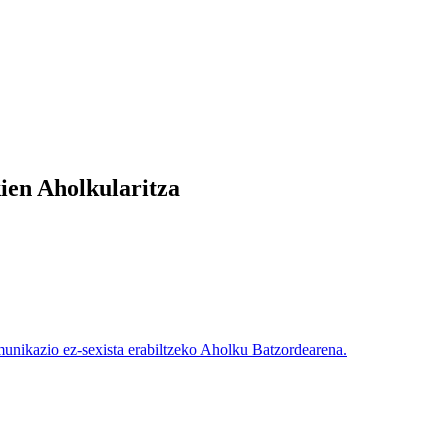
en Aholkularitza
nikazio ez-sexista erabiltzeko Aholku Batzordearena.