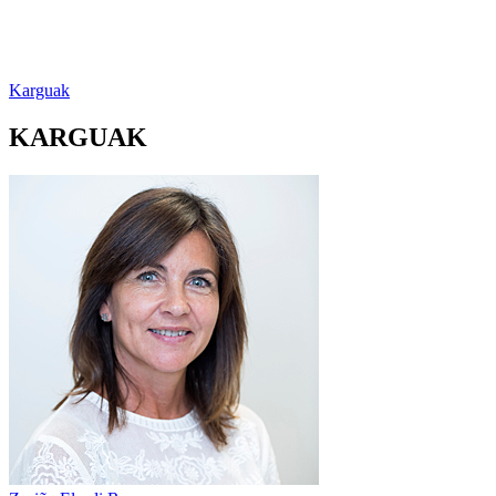
Karguak
KARGUAK