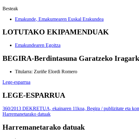
Besteak
Emakunde, Emakumearen Euskal Erakundea
LOTUTAKO EKIPAMENDUAK
Emakundearen Egoitza
BEGIRA-Berdintasuna Garatzeko Iragarki
Titularra
:
Zuriñe Elordi Romero
Lege-esparrua
LEGE-ESPARRUA
360/2013 DEKRETUA, ekainaren 11koa, Begira / publizitate eta komu
Harremanetarako datuak
Harremanetarako datuak