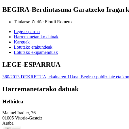
BEGIRA-Berdintasuna Garatzeko Iragarki
Titularra
:
Zuriñe Elordi Romero
Lege-esparrua
Harremanetarako datuak
Karguak
Lotutako erakundeak
Lotutako ekipamenduak
LEGE-ESPARRUA
360/2013 DEKRETUA, ekainaren 11koa, Begira / publizitate eta komu
Harremanetarako datuak
Helbidea
Manuel Iradier, 36
01005 Vitoria-Gasteiz
Araba