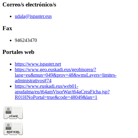
Correo/s electrónico/s
udala@ispaster.eus
Fax
946243470
Portales web
https://www.ispaster.net
https://www.geo.euskadi.eus/geobisorea/?
lang=eu&mun=049&prov=48&wmsLayers=limites-
administrativos#74
https://www.euskadi.eus/web01-
apudalma/eu/t64amVisorWar/t64aCreaFicha.jsp?
R01HNoPortal=true&code=48049&lan=1