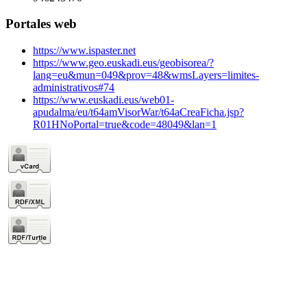
Portales web
https://www.ispaster.net
https://www.geo.euskadi.eus/geobisorea/?
lang=eu&mun=049&prov=48&wmsLayers=limites-
administrativos#74
https://www.euskadi.eus/web01-
apudalma/eu/t64amVisorWar/t64aCreaFicha.jsp?
R01HNoPortal=true&code=48049&lan=1