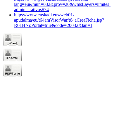
lang=eu&mun=032&prov=20&wmsLayers=limites-
administrativos#74
https://www.euskadi.eus/web01-
apudalma/eu/t64amVisorWar/t64aCreaFicha.jsp?
R01HNoPortal=true&code=20032&lan=1