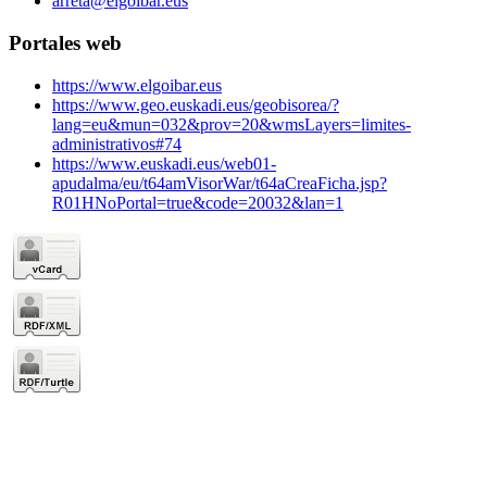
arreta@elgoibar.eus
Portales web
https://www.elgoibar.eus
https://www.geo.euskadi.eus/geobisorea/?
lang=eu&mun=032&prov=20&wmsLayers=limites-
administrativos#74
https://www.euskadi.eus/web01-
apudalma/eu/t64amVisorWar/t64aCreaFicha.jsp?
R01HNoPortal=true&code=20032&lan=1