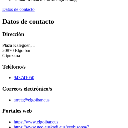
Datos de contacto
Datos de contacto
Dirección
Plaza Kalegoen, 1
20870 Elgoibar
Gipuzkoa
Teléfono/s
943741050
Correo/s electrónico/s
arreta@elgoibar.eus
Portales web
https://www.elgoibar.eus
https://www.geo.euskadi.eus/geobisorea/?