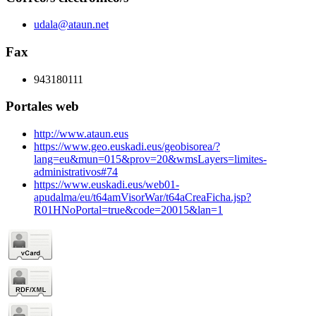
udala@ataun.net
Fax
943180111
Portales web
http://www.ataun.eus
https://www.geo.euskadi.eus/geobisorea/?
lang=eu&mun=015&prov=20&wmsLayers=limites-
administrativos#74
https://www.euskadi.eus/web01-
apudalma/eu/t64amVisorWar/t64aCreaFicha.jsp?
R01HNoPortal=true&code=20015&lan=1