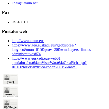
udala@ataun.net
Fax
943180111
Portales web
http://www.ataun.eus
https://www.geo.euskadi.eus/geobisorea/?
lang=eu&mun=015&prov=20&wmsLayers=limites-
administrativos#74
https://www.euskadi.eus/web01-
apudalma/eu/t64amVisorWar/t64aCreaFicha.jsp?
R01HNoPortal=true&code=20015&lan=1