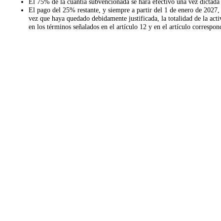
El 75% de la cuantía subvencionada se hará efectivo una vez dictada 
El pago del 25% restante, y siempre a partir del 1 de enero de 2027, 
vez que haya quedado debidamente justificada, la totalidad de la ac
en los términos señalados en el artículo 12 y en el artículo correspo