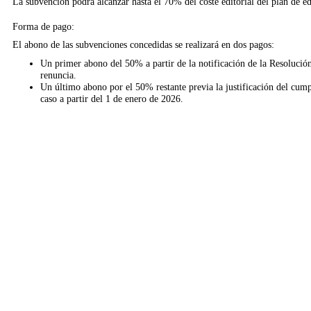
La subvención podrá alcanzar hasta el 70% del coste editorial del plan de ed
Forma de pago:
El abono de las subvenciones concedidas se realizará en dos pagos:
Un primer abono del 50% a partir de la notificación de
la Resolució
renuncia.
Un último abono por el 50% restante previa la justificación del cump
caso a partir del 1 de enero de 2026.