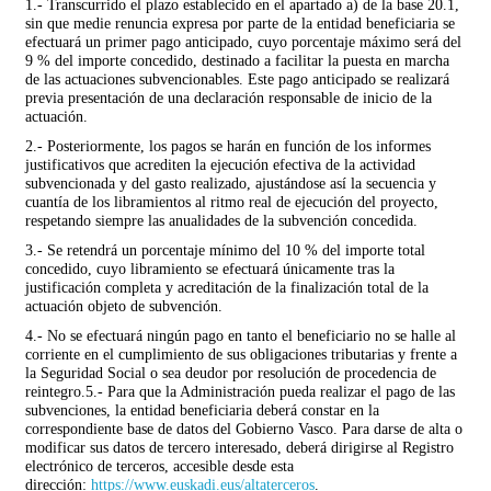
1.- Transcurrido el plazo establecido en el apartado a) de la base 20.1,
sin que medie renuncia expresa por parte de la entidad beneficiaria se
efectuará un primer pago anticipado, cuyo porcentaje máximo será del
9 % del importe concedido, destinado a facilitar la puesta en marcha
de las actuaciones subvencionables. Este pago anticipado se realizará
previa presentación de una declaración responsable de inicio de la
actuación.
2.- Posteriormente, los pagos se harán en función de los informes
justificativos que acrediten la ejecución efectiva de la actividad
subvencionada y del gasto realizado, ajustándose así la secuencia y
cuantía de los libramientos al ritmo real de ejecución del proyecto,
respetando siempre las anualidades de la subvención concedida.
3.- Se retendrá un porcentaje mínimo del 10 % del importe total
concedido, cuyo libramiento se efectuará únicamente tras la
justificación completa y acreditación de la finalización total de la
actuación objeto de subvención.
4.- No se efectuará ningún pago en tanto el beneficiario no se halle al
corriente en el cumplimiento de sus obligaciones tributarias y frente a
la Seguridad Social o sea deudor por resolución de procedencia de
reintegro.5.- Para que la Administración pueda realizar el pago de las
subvenciones, la entidad beneficiaria deberá constar en la
correspondiente base de datos del Gobierno Vasco. Para darse de alta o
modificar sus datos de tercero interesado, deberá dirigirse al Registro
electrónico de terceros, accesible desde esta
dirección:
https://www.euskadi.eus/altaterceros
.