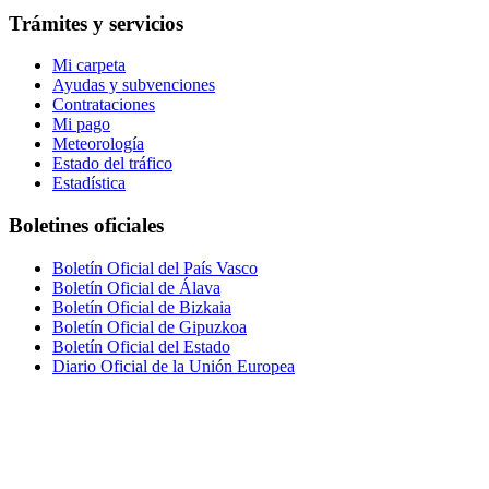
Trámites y servicios
Mi carpeta
Ayudas y subvenciones
Contrataciones
Mi pago
Meteorología
Estado del tráfico
Estadística
Boletines oficiales
Boletín Oficial del País Vasco
Boletín Oficial de Álava
Boletín Oficial de Bizkaia
Boletín Oficial de Gipuzkoa
Boletín Oficial del Estado
Diario Oficial de la Unión Europea