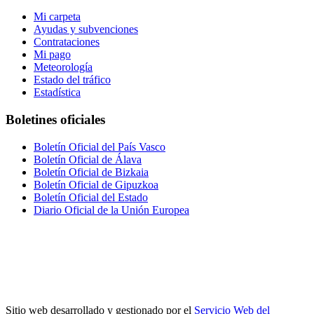
Mi carpeta
Ayudas y subvenciones
Contrataciones
Mi pago
Meteorología
Estado del tráfico
Estadística
Boletines oficiales
Boletín Oficial del País Vasco
Boletín Oficial de Álava
Boletín Oficial de Bizkaia
Boletín Oficial de Gipuzkoa
Boletín Oficial del Estado
Diario Oficial de la Unión Europea
Sitio web desarrollado y gestionado por el
Servicio Web del