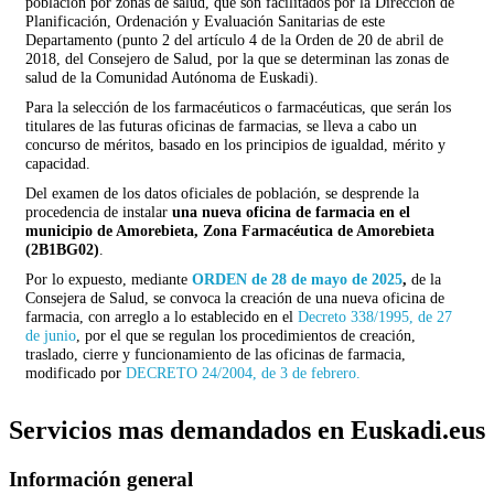
poblacion por zonas de salud, que son facilitados por la Dirección de
Planificación, Ordenación y Evaluación Sanitarias de este
Departamento (punto 2 del artículo 4 de la Orden de 20 de abril de
2018, del Consejero de Salud, por la que se determinan las zonas de
salud de la Comunidad Autónoma de Euskadi).
Para la selección de los farmacéuticos o farmacéuticas, que serán los
titulares de las futuras oficinas de farmacias, se lleva a cabo un
concurso de méritos, basado en los principios de igualdad, mérito y
capacidad.
Del examen de los datos oficiales de población, se desprende la
procedencia de instalar
una nueva oficina de farmacia en el
municipio de Amorebieta, Zona Farmacéutica de Amorebieta
(2
B1BG02
)
.
Por lo expuesto, mediante
ORDEN de 28 de mayo de 2025
,
de la
Consejera de Salud, se convoca la creación de una nueva oficina de
farmacia, con arreglo a lo establecido en el
Decreto 338/1995, de 27
de junio
, por el que se regulan los procedimientos de creación,
traslado, cierre y funcionamiento de las oficinas de farmacia,
modificado por
DECRETO 24/2004, de 3 de febrero.
Servicios mas demandados en Euskadi.eus
Información general