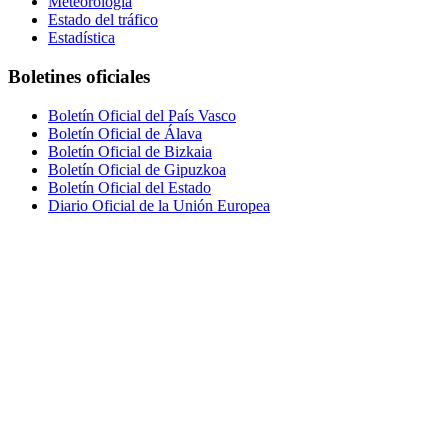
Meteorología
Estado del tráfico
Estadística
Boletines oficiales
Boletín Oficial del País Vasco
Boletín Oficial de Álava
Boletín Oficial de Bizkaia
Boletín Oficial de Gipuzkoa
Boletín Oficial del Estado
Diario Oficial de la Unión Europea