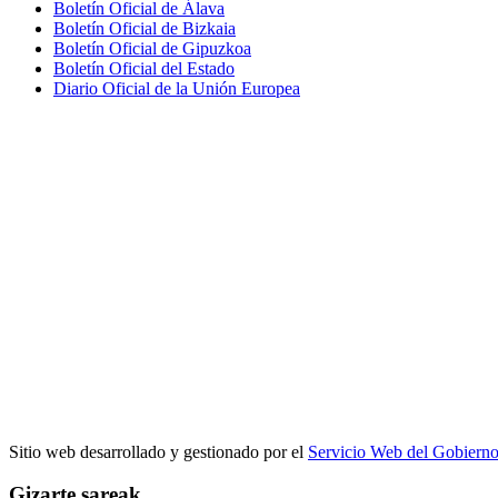
Boletín Oficial de Álava
Boletín Oficial de Bizkaia
Boletín Oficial de Gipuzkoa
Boletín Oficial del Estado
Diario Oficial de la Unión Europea
Sitio web desarrollado y gestionado por el
Servicio Web del Gobiern
Gizarte sareak