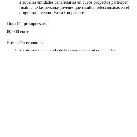
a aquellas entidades beneficiarias en cuyos proyectos participen
finalmente las personas jóvenes que resulten seleccionadas en el
programa Juventud Vasca Cooperante.
Dotación presupuestaria
80.000 euros
Prestación económica
Se otorgará una ayuda de 800 euros por cada una de las
personas jóvenes finalmente incorporada al correspondiente
proyecto seleccionado, al objeto de sufragar parcialmente los
gastos de estancia y manutención de la persona joven voluntaria
seleccionada en el programa Juventud Vasca Cooperante.
Se consideran gastos subvencionables en el marco de la presente
Resolución los acordes al artículo 31 de la Ley 38/2003, de 17
de noviembre, General de Subvenciones.
Sin perjuicio de lo señalado en el párrafo anterior, el número
máximo de participantes subvencionables a cada entidad no
podrá superar las 42 personas participantes, de conformidad con
lo dispuesto en el artículo 15 del Decreto 132/2023, de 12 de
septiembre, de regulación del programa «Juventud Vasca
Cooperante».
La concesión y, en su caso, el pago de la subvención quedarán
condicionados a la finalización de cualquier procedimiento de
reintegro o sancionador que, habiéndose iniciado en el marco