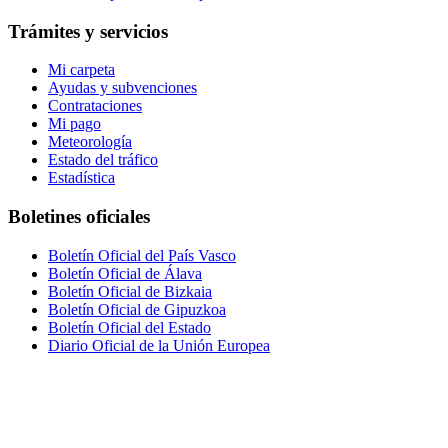
Trámites y servicios
Mi carpeta
Ayudas y subvenciones
Contrataciones
Mi pago
Meteorología
Estado del tráfico
Estadística
Boletines oficiales
Boletín Oficial del País Vasco
Boletín Oficial de Álava
Boletín Oficial de Bizkaia
Boletín Oficial de Gipuzkoa
Boletín Oficial del Estado
Diario Oficial de la Unión Europea