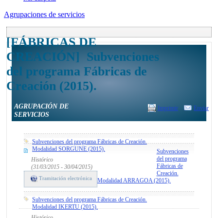
Agrupaciones de servicios
[FÁBRICAS DE
CREACIÓN] Subvenciones
del programa Fábricas de
Creación (2015).
AGRUPACIÓN DE
Imprimir
Enviar
SERVICIOS
Subvenciones del programa Fábricas de Creación.
Modalidad SORGUNE (2015).
Subvenciones
del programa
Histórico
Fábricas de
(31/03/2015 - 30/04/2015)
Creación.
Tramitación electrónica
Modalidad ARRAGOA (2015).
Subvenciones del programa Fábricas de Creación.
Modalidad IKERTU (2015).
Histórico