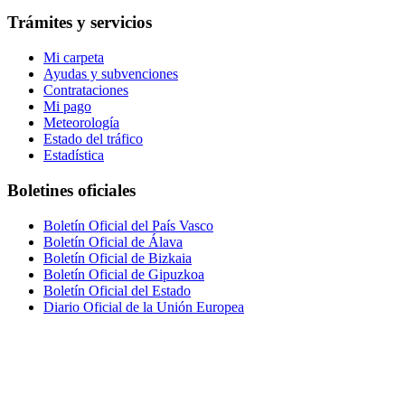
Trámites y servicios
Mi carpeta
Ayudas y subvenciones
Contrataciones
Mi pago
Meteorología
Estado del tráfico
Estadística
Boletines oficiales
Boletín Oficial del País Vasco
Boletín Oficial de Álava
Boletín Oficial de Bizkaia
Boletín Oficial de Gipuzkoa
Boletín Oficial del Estado
Diario Oficial de la Unión Europea