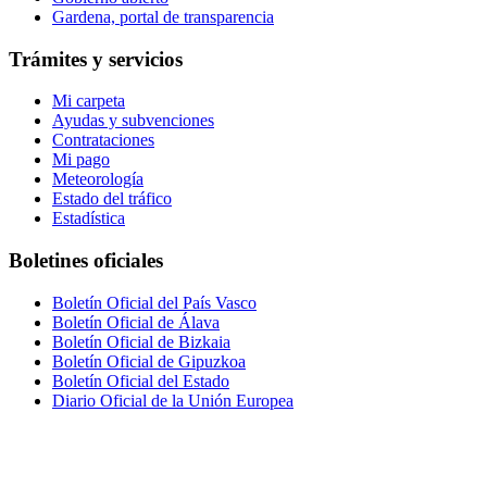
Gardena, portal de transparencia
Trámites y servicios
Mi carpeta
Ayudas y subvenciones
Contrataciones
Mi pago
Meteorología
Estado del tráfico
Estadística
Boletines oficiales
Boletín Oficial del País Vasco
Boletín Oficial de Álava
Boletín Oficial de Bizkaia
Boletín Oficial de Gipuzkoa
Boletín Oficial del Estado
Diario Oficial de la Unión Europea