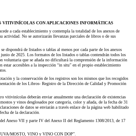
S VITIVINÍCOLAS CON APLICACIONES INFORMÁTICAS
oncede a cada establecimiento y contempla la totalidad de los anexos de
 actividad. No se autorizarán llevanzas parciales de libros o de sus
 se dispondrá de listados o tablas al menos por cada parte de los anexos
junio de 2025. Los formatos de los listados o tablas contendrán todos los
n voluntaria que se añada no dificultará la comprensión de la información
 estar accesibles a la inspección “in situ” en el propio establecimiento
tos.
notación y la conservación de los registros son los mismos que los recogidos
imentación de los Libros- Registro de la Dirección de Calidad y Promoción
tro vitivinícolas deberán enviar anualmente una declaración de existencias
 mostos y vinos desglosados por categoría, color y añada, de la fecha de 31
claraciones de datos se enviarán a través enlace de la página web habilitado
fecha de la declaración.
II del Anexo VII y parte IV del Anexo II del Reglamento 1308/2013, de 17
lumnas “UVA/MOSTO, VINO y VINO CON DOP”.