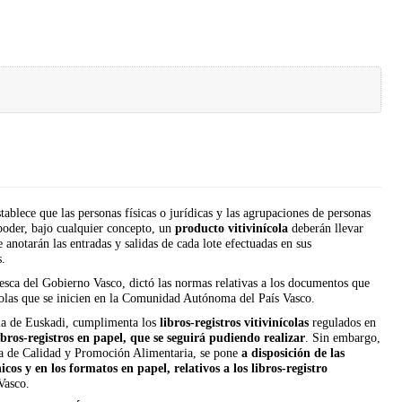
blece que las personas físicas o jurídicas y las agrupaciones de personas
 poder, bajo cualquier concepto, un
producto vitivinícola
deberán llevar
 anotarán las entradas y salidas de cada lote efectuadas en sus
s.
esca del Gobierno Vasco, dictó las normas relativas a los documentos que
colas que se inicien en la Comunidad Autónoma del País Vasco.
la de Euskadi, cumplimenta los
libros-registros vitivinícolas
regulados en
bros-registros en papel, que se seguirá pudiendo realizar
. Sin embargo,
ora de Calidad y Promoción Alimentaria, se pone
a disposición de las
cos y en los formatos en papel, relativos a los libros-registro
Vasco.