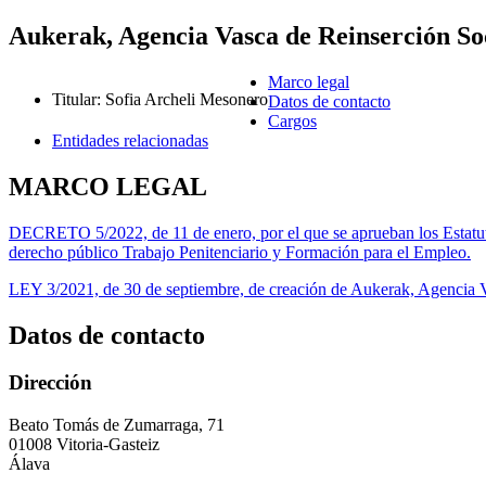
Aukerak, Agencia Vasca de Reinserción So
Marco legal
Titular
:
Sofia Archeli Mesonero
Datos de contacto
Cargos
Entidades relacionadas
MARCO LEGAL
DECRETO 5/2022, de 11 de enero, por el que se aprueban los Estatutos
derecho público Trabajo Penitenciario y Formación para el Empleo.
LEY 3/2021, de 30 de septiembre, de creación de Aukerak, Agencia V
Datos de contacto
Dirección
Beato Tomás de Zumarraga, 71
01008 Vitoria-Gasteiz
Álava