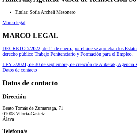
Titular
:
Sofia Archeli Mesonero
Marco legal
MARCO LEGAL
DECRETO 5/2022, de 11 de enero, por el que se aprueban los Estatutos
derecho público Trabajo Penitenciario y Formación para el Empleo.
LEY 3/2021, de 30 de septiembre, de creación de Aukerak, Agencia V
Datos de contacto
Datos de contacto
Dirección
Beato Tomás de Zumarraga, 71
01008 Vitoria-Gasteiz
Álava
Teléfono/s