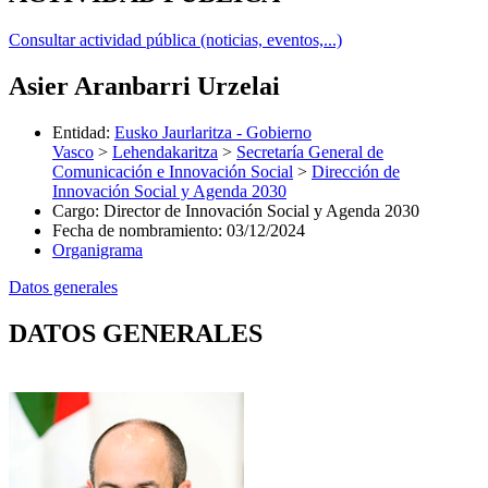
Consultar actividad pública (noticias, eventos,...)
Asier Aranbarri Urzelai
Entidad
:
Eusko Jaurlaritza - Gobierno
Vasco
>
Lehendakaritza
>
Secretaría General de
Comunicación e Innovación Social
>
Dirección de
Innovación Social y Agenda 2030
Cargo
:
Director de Innovación Social y Agenda 2030
Fecha de nombramiento
:
03/12/2024
Organigrama
Datos generales
DATOS GENERALES