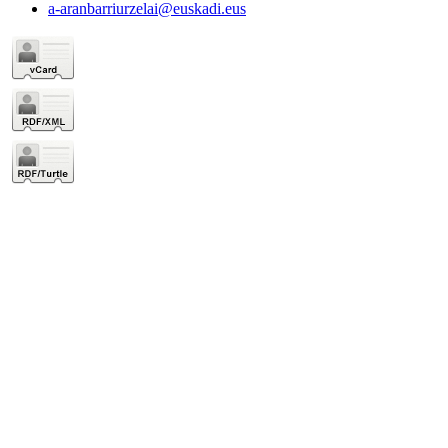
a-aranbarriurzelai@euskadi.eus