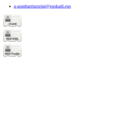
a-aranbarriurzelai@euskadi.eus