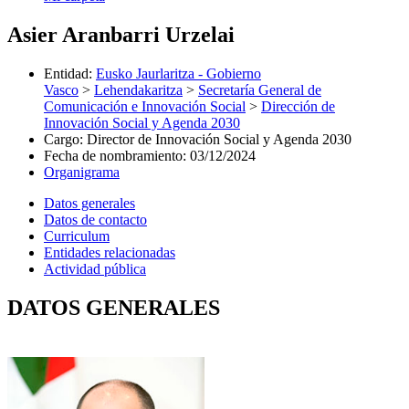
Asier Aranbarri Urzelai
Entidad
:
Eusko Jaurlaritza - Gobierno
Vasco
>
Lehendakaritza
>
Secretaría General de
Comunicación e Innovación Social
>
Dirección de
Innovación Social y Agenda 2030
Cargo
:
Director de Innovación Social y Agenda 2030
Fecha de nombramiento
:
03/12/2024
Organigrama
Datos generales
Datos de contacto
Curriculum
Entidades relacionadas
Actividad pública
DATOS GENERALES