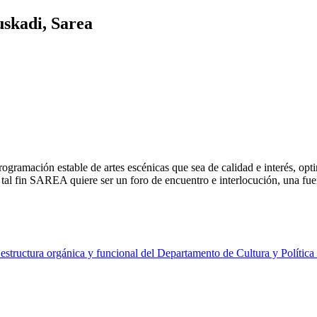
skadi, Sarea
ogramación estable de artes escénicas que sea de calidad e interés, op
A tal fin SAREA quiere ser un foro de encuentro e interlocución, una fu
tructura orgánica y funcional del Departamento de Cultura y Política 