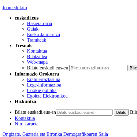
Joan edukira
euskadi.eus
Hasiera-orria
Gaiak
Eusko Jaurlaritza
Tramiteak
Tresnak
Kontaktua
Bilatzailea
Web-mapa
Bilatu euskadi.eus-en
Informazio Orokorra
Erabilerraztasuna
Lege-informazioa
Cookie politika
Egoitza Elektronikoa
Hizkuntza
Bilatu euskadi.eus-en
Bil
Kontaktua
Nire karpeta
Ongizate, Gazteria eta Erronka Demografikoaren Saila