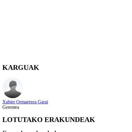
KARGUAK
Xabier Ormaetxea Garai
Gerentea
LOTUTAKO ERAKUNDEAK