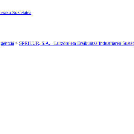
erako Sozietatea
gentzia
>
SPRILUR, S.A. - Lurzoru eta Eraikuntza Industriaren Susta