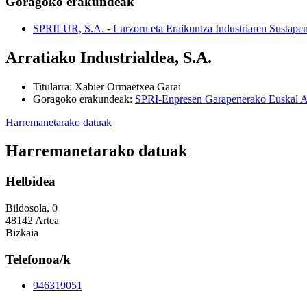
Goragoko erakundeak
SPRILUR, S.A. - Lurzoru eta Eraikuntza Industriaren Sustapen
Arratiako Industrialdea, S.A.
Titularra
:
Xabier Ormaetxea Garai
Goragoko erakundeak
:
SPRI-Enpresen Garapenerako Euskal A
Harremanetarako datuak
Harremanetarako datuak
Helbidea
Bildosola, 0
48142 Artea
Bizkaia
Telefonoa/k
946319051