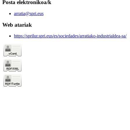
Posta elektronikoa/k
arratia@spri.eus
Web atariak
https://sprilur.spri.eus/es/sociedades/arratiako-industrialdea-sa/