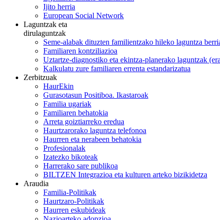
Ijito herria
European Social Network
Laguntzak eta
dirulaguntzak
Seme-alabak dituzten familientzako hileko laguntza berri
Familiaren kontziliazioa
Uztartze-diagnostiko eta ekintza-planerako laguntzak (e
Kalkulatu zure familiaren errenta estandarizatua
Zerbitzuak
HaurEkin
Gurasotasun Positiboa. Ikastaroak
Familia ugariak
Familiaren behatokia
Arreta goiztiarreko eredua
Haurtzarorako laguntza telefonoa
Haurren eta nerabeen behatokia
Profesionalak
Izatezko bikoteak
Harrerako sare publikoa
BILTZEN Integrazioa eta kulturen arteko bizikidetza
Araudia
Familia-Politikak
Haurtzaro-Politikak
Haurren eskubideak
Nazioarteko adopzioa