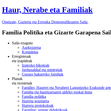
Haur, Nerabe eta Familiak
Ongizate, Gazteria eta Erronka Demografikoaren Saila
Familia Politika eta Gizarte Garapena Sa
Saila ezagutu
Aurkezpena
Kontaktua
Erregistroak
eta izapideak
Izatezko bikoteak
Jardunaldial eta mintegiak
Guraso bakarreko familiak
Planak
eta txostenak
Familiei, Haurrei eta Nerabeei Laguntzeko Erakunde art
Familia eta haurtzaroaren aldeko euskal ituna
Familia politika
Harreta goiztiarra
Harrera protokoloak
Egonline: unitate didaktikoak