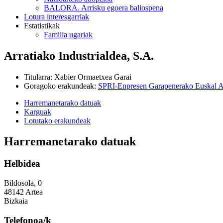
BALORA. Arrisku egoera baliospena
Lotura interesgarriak
Estatistikak
Familia ugariak
Arratiako Industrialdea, S.A.
Titularra
:
Xabier Ormaetxea Garai
Goragoko erakundeak
:
SPRI-Enpresen Garapenerako Euskal A
Harremanetarako datuak
Karguak
Lotutako erakundeak
Harremanetarako datuak
Helbidea
Bildosola, 0
48142 Artea
Bizkaia
Telefonoa/k