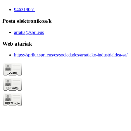
946319051
Posta elektronikoa/k
arratia@spri.eus
Web atariak
https://sprilur.spri.eus/es/sociedades/arratiako-industrialdea-sa/