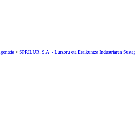
gentzia
>
SPRILUR, S.A. - Lurzoru eta Eraikuntza Industriaren Susta