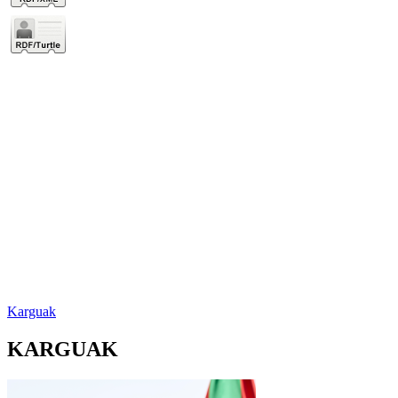
Karguak
KARGUAK