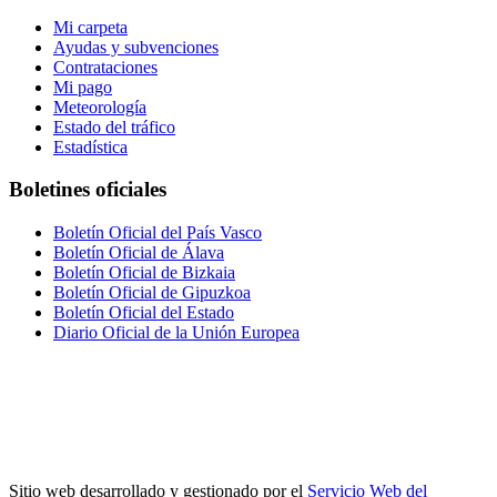
Mi carpeta
Ayudas y subvenciones
Contrataciones
Mi pago
Meteorología
Estado del tráfico
Estadística
Boletines oficiales
Boletín Oficial del País Vasco
Boletín Oficial de Álava
Boletín Oficial de Bizkaia
Boletín Oficial de Gipuzkoa
Boletín Oficial del Estado
Diario Oficial de la Unión Europea
Sitio web desarrollado y gestionado por el
Servicio Web del